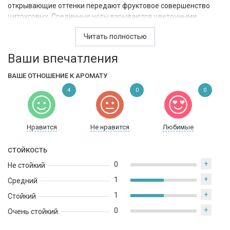
открывающие оттенки передают фруктовое совершенство
цитрусовых. Срединные ноты взрываются цветочными
волнами пикантной сладости. В сочетании с захватывающими
Читать полностью
древесными нотами послевкусие достигает вдохновляющих
уровней соблазнительной снисходительности.
Ваши впечатления
ВАШЕ ОТНОШЕНИЕ К АРОМАТУ
4
0
0
Нравится
Не нравится
Любимые
СТОЙКОСТЬ
+
0
Не стойкий
+
1
Средний
+
1
Стойкий
+
0
Очень стойкий