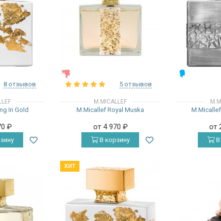
ЖЕНСКИЕ
МУЖСКИЕ
8 отзывов
5 отзывов
LLEF
M.MICALLEF
M.M
ang In Gold
M.Micallef Royal Muska
M.Micallef
70
₽
от 4 970
₽
от 
зину
В корзину
В
ХИТ