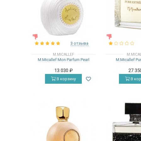
ЖЕНСКИЕ
ЖЕНСКИЕ
3 отзыва
M.MICALLEF
M.MICA
M.Micallef Mon Parfum Pearl
M.Micallef Pu
13 030
₽
27 35
В корзину
В кор