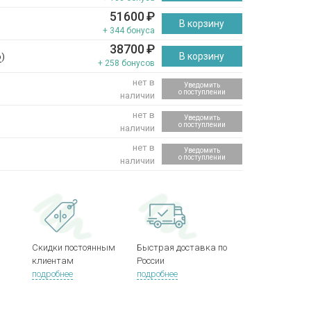
51600
₽
В корзину
+ 344 бонуса
38700
₽
В корзину
р
)
+ 258 бонусов
нет в
Уведомить
о поступлении
наличии
нет в
Уведомить
о поступлении
наличии
нет в
Уведомить
о поступлении
наличии
Скидки постоянным
Быстрая доставка по
клиентам
России
подробнее
подробнее