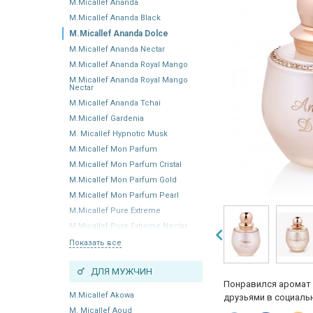
M.Micallef Ananda
M.Micallef Ananda Black
M.Micallef Ananda Dolce
M.Micallef Ananda Nectar
M.Micallef Ananda Royal Mango
M.Micallef Ananda Royal Mango
Nectar
M.Micallef Ananda Tchai
M.Micallef Gardenia
M. Micallef Hypnotic Musk
M.Micallef Mon Parfum
M.Micallef Mon Parfum Cristal
M.Micallef Mon Parfum Gold
M.Micallef Mon Parfum Pearl
M.Micallef Pure Extreme
M.Micallef Pure Extreme Nectar
Показать все
ДЛЯ МУЖЧИН
Понравился аромат 
M.Micallef Akowa
друзьями в социальн
M. Micallef Aoud