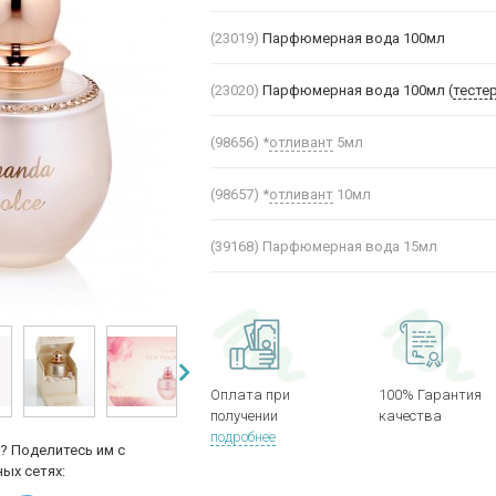
(23019)
Парфюмерная вода 100мл
(23020)
Парфюмерная вода 100мл (
тесте
(98656)
*
отливант
5мл
(98657)
*
отливант
10мл
(39168)
Парфюмерная вода 15мл
Оплата при
100% Гарантия
получении
качества
подробнее
? Поделитесь им с
ых сетях: