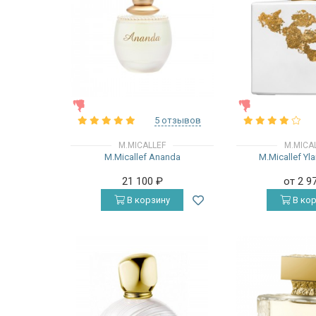
ЖЕНСКИЕ
ЖЕНСКИЕ
5 отзывов
M.MICALLEF
M.MICA
M.Micallef Ananda
M.Micallef Yl
21 100
₽
от 2 9
В корзину
В кор