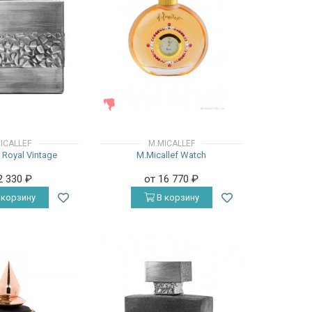
ЖЕНСКИЕ
ICALLEF
M.MICALLEF
 Royal Vintage
M.Micallef Watch
2 330
₽
от 16 770
₽
 корзину
В корзину