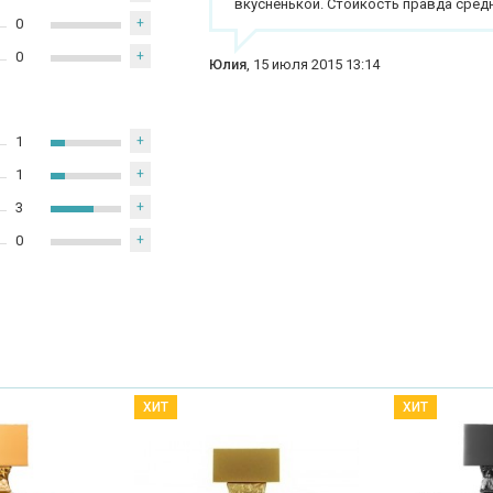
вкусненькой. Стойкость правда сред
0
+
0
+
Юлия
,
15 июля 2015 13:14
1
+
1
+
3
+
0
+
ХИТ
ХИТ