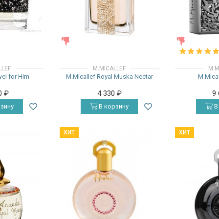
ЖЕНСКИЕ
ЖЕНСКИЕ
LLEF
M.MICALLEF
M.M
wel for Him
M.Micallef Royal Muska Nectar
M.Mical
0
₽
4 330
₽
9
зину
В корзину
В
ХИТ
ХИТ