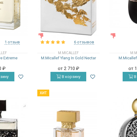
ЖЕНСКИЕ
ЖЕНСКИЕ
1 отзыв
6 отзывов
LLEF
M.MICALLEF
M.M
re Extreme
M.Micallef Ylang In Gold Nectar
M.Micalle
0
₽
от 2 710
₽
от 
зину
В корзину
В
ХИТ