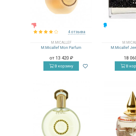
ЖЕНСКИЕ
МУЖСКИЕ
4 отзыва
M.MICALLEF
M.MICA
M.Micallef Mon Parfum
M.Micallef Je
от 13 420
₽
18 06
В корзину
В кор