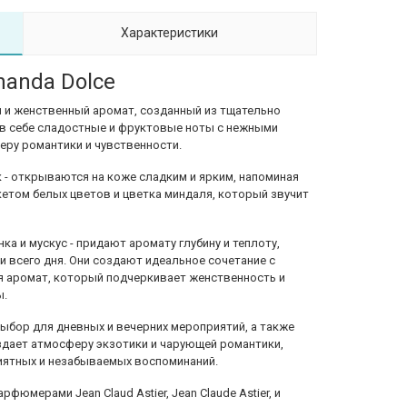
Характеристики
nanda Dolce
ый и женственный аромат, созданный из тщательно
 в себе сладостные и фруктовые ноты с нежными
ру романтики и чувственности.
к - открываются на коже сладким и ярким, напоминая
укетом белых цветов и цветка миндаля, который звучит
а и мускус - придают аромату глубину и теплоту,
 всего дня. Они создают идеальное сочетание с
я аромат, который подчеркивает женственность и
ы.
 выбор для дневных и вечерних мероприятий, а также
здает атмосферу экзотики и чарующей романтики,
иятных и незабываемых воспоминаний.
рфюмерами Jean Claud Astier, Jean Claude Astier, и