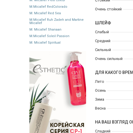
Стойкий
M. Micallef Petit Coeur
M.Micallef RedColorado
Очень стойкий
M. Micallef Red Sea
M.Micallef Ruh Zadeh and Martine
ШЛЕЙФ
Micallef
M. Micallef Shanaan
Слабый
M.Micallef Soleil Passion
Средний
M. Micallef Spiritual
Сильный
Очень сильный
ДЛЯ КАКОГО ВРЕ
Лето
Осень
Зима
Весна
НА ВАШ ВЗГЛЯД О
Сладкий