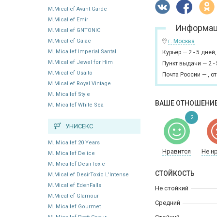
M.Micallef Avant Garde
M.Micallef Emir
Информац
M.Micallef GNTONIC
M.Micallef Gaiac
г. Москва
M. Micallef Imperial Santal
Курьер
—
2 - 5 дней
M.Micallef Jewel for Him
Пункт выдачи
—
2 -
M.Micallef Osaito
Почта России
—
,
от
M.Micallef Royal Vintage
M. Micallef Style
ВАШЕ ОТНОШЕНИЕ
M. Micallef White Sea
2
УНИСЕКС
M. Micallef 20 Years
Нравится
Не н
M. Micallef Delice
M. Micallef DesirToxic
СТОЙКОСТЬ
M.Micallef DesirToxic L'Intense
M.Micallef EdenFalls
Не стойкий
M.Micallef Glamour
Средний
M. Micallef Gourmet