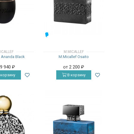
МУЖСКИЕ
ICALLEF
M.MICALLEF
f Ananda Black
M.Micallef Osaito
19 940
₽
от 2 200
₽
 корзину
В корзину