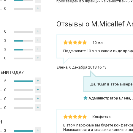
произведен во Франции из качественных
0
+
Отзывы о M.Micallef A
0
+
3
+
10 мл
3
+
Подскажите 10 мл в каком виде прод
0
+
Елена
,
6 декабря 2018 16:43
МЕНИ ГОДА?
5
+
Да, 10мл в атомайзере
0
+
Администратор Елена
,
0
+
0
+
Конфетка
Н
В этом парфюме вы будете конфеткой-
Изысканности и классики конечно вы 
3
+