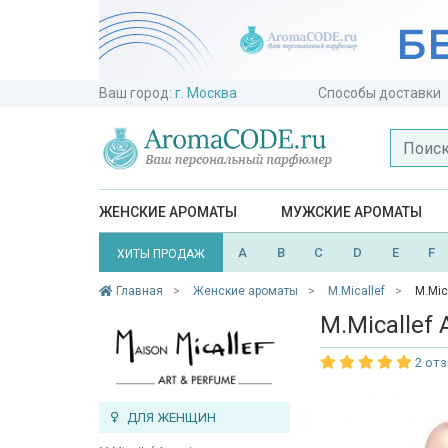
Ваш город:
г. Москва
Способы доставки
ЖЕНСКИЕ АРОМАТЫ
МУЖСКИЕ АРОМАТЫ
A
B
C
D
E
F
ХИТЫ ПРОДАЖ
Главная
Женские ароматы
M.Micallef
M.Mic
M.Micallef
2 от
ДЛЯ ЖЕНЩИН