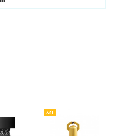
няя.
ХИТ