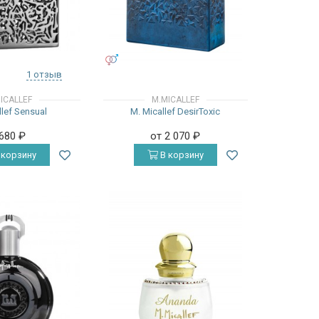
УНИСЕКС
1 отзыв
ICALLEF
M.MICALLEF
lef Sensual
M. Micallef DesirToxic
 680
₽
от 2 070
₽
 корзину
В корзину