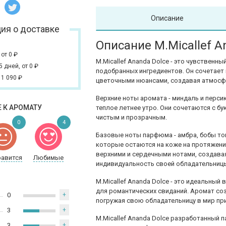
Описание
ия о доставке
Описание M.Micallef A
,
от 0
₽
M.Micallef Ananda Dolce - это чувственн
 5 дней,
от 0
₽
подобранных ингредиентов. Он сочетает
 1 090
₽
цветочными нюансами, создавая атмосфе
Верхние ноты аромата - миндаль и перси
 К АРОМАТУ
теплое летнее утро. Они сочетаются с б
чистым и прозрачным.
0
4
Базовые ноты парфюма - амбра, бобы тонк
которые остаются на коже на протяжении
верхними и сердечными нотами, создава
равится
Любимые
индивидуальность своей обладательниц
M.Micallef Ananda Dolce - это идеальный
для романтических свиданий. Аромат со
0
+
погружая свою обладательницу в мир пр
3
+
M.Micallef Ananda Dolce разработанный па
3
+