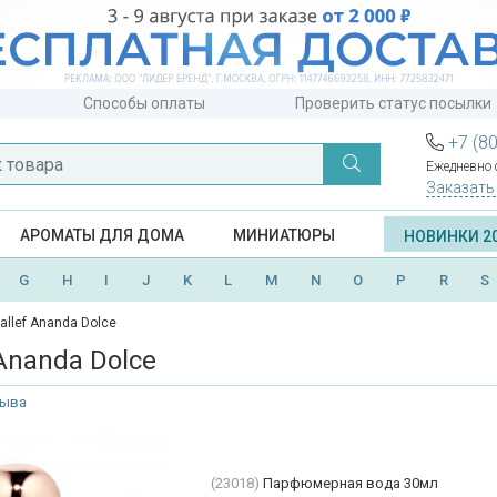
Способы оплаты
Проверить статус посылки
+7 (8
Ежедневно с
Заказать
АРОМАТЫ ДЛЯ ДОМА
МИНИАТЮРЫ
НОВИНКИ 2
G
H
I
J
K
L
M
N
O
P
R
S
allef Ananda Dolce
 Ananda Dolce
зыва
(23018)
Парфюмерная вода 30мл