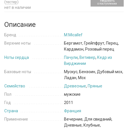
Уведомить
(
тестер
)
о поступлении
нет в наличии
Описание
Бренд
M.Micallef
Верхние ноты
Бергамот, Грейпфрут, Перец,
Кардамон, Розовый перец
Ноты сердца
Пачули
,
Ветивер
,
Кедр из
Вирджинии
Базовые ноты
Мускус, Бензоин, Дубовый мох,
Ладан, Мох
Семейство
Древесные
,
Пряные
Пол
мужские
Год
2011
Страна
Франция
Применение
Вечерние, Для свиданий,
Дневные, Клубные,