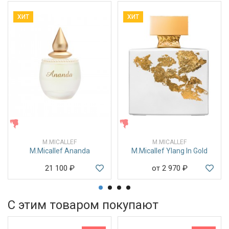
ХИТ
ХИТ
ЖЕНСКИЕ
ЖЕНСКИЕ
M.MICALLEF
M.MICALLEF
M.Micallef Ananda
M.Micallef Ylang In Gold
21 100
₽
от 2 970
₽
С этим товаром покупают