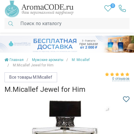
0
Главная
Мужские ароматы
M. Micallef
M.Micallef Jewel for Him
Все товары M.Micallef
0 отзывов
M.Micallef Jewel for Him