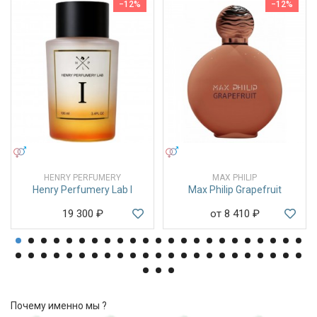
−12%
−12%
УНИСЕКС
УНИСЕКС
HENRY PERFUMERY
MAX PHILIP
Henry Perfumery Lab I
Max Philip Grapefruit
19 300
₽
от 8 410
₽
Почему именно мы ?