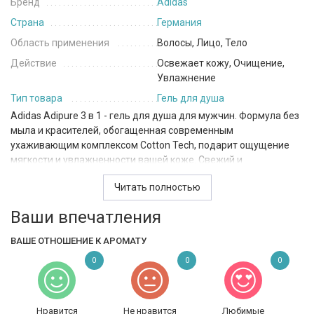
Бренд
Adidas
Страна
Германия
Область применения
Волосы, Лицо, Тело
Действие
Освежает кожу, Очищение,
Увлажнение
Тип товара
Гель для душа
Adidas Adipure 3 в 1 - гель для душа для мужчин. Формула без
мыла и красителей, обогащенная современным
ухаживающим комплексом Cotton Tech, подарит ощущение
мягкости и увлажненности вашей коже. Свежий и
пробуждающий аромат с древесными нотами, нотами
Читать полностью
цитруса и жасмина. Формула тройного действия: бережно
очищает и увлажняет лицо и тело, кондиционирует волосы.
Ваши впечатления
Формула прошла дерматологическое тестирование и PH
сбалансирована. Подходит для ежедневного применения.
ВАШЕ ОТНОШЕНИЕ К АРОМАТУ
0
0
0
Нравится
Не нравится
Любимые