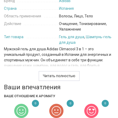
Бренд
Adidas
Страна
Испания
Область применения
Волосы, Лицо, Тело
Действие
Очищение, Тонизирование,
Увлажнение
Тип товара
Гель для душа
,
Шампунь-гель
для душа
Мужской гель для душа Adidas Climacool 3 в 1 – это
уникальный продукт, созданный в Испании для энергичных и
спортивных мужчин. Он объединяет в себе три функции:
очищение кожи, шампунь для волос и гель для бритья.
Формула геля насыщена природными экстрактами мяты,
Читать полностью
эвкалипта и листьев зеленого чая, которые обеспечивают
Ваши впечатления
непревзойденное ощущение свежести и прохлады на коже.
Приятный аромат надолго запомнится окружающим и
ВАШЕ ОТНОШЕНИЕ К АРОМАТУ
поднимет настроение на весь день.
0
0
0
Данный гель не только ухаживает за волосами и кожей, но и
провоцирует на активный образ жизни благодаря своей