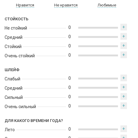
освежающей формуле. В нем нет парабенов, что
Нравится
Не нравится
Любимые
дополнительно обезопасит Вашу кожу и волосы. Будьте
уверены в своей гигиене, используя гель для душа Adidas
СТОЙКОСТЬ
Climacool 3 в 1.
+
0
Не стойкий
+
0
Средний
+
0
Стойкий
+
0
Очень стойкий
ШЛЕЙФ
+
0
Слабый
+
0
Средний
+
0
Сильный
+
0
Очень сильный
ДЛЯ КАКОГО ВРЕМЕНИ ГОДА?
+
0
Лето