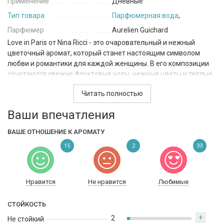
Применение
Дневные
Тип товара
Парфюмерная вода
,
Парфюмер
Aurelien Guichard
Love in Paris от Nina Ricci - это очаровательный и нежный
цветочный аромат, который станет настоящим символом
любви и романтики для каждой женщины. В его композиции
сочетаются свежие фруктовые ноты, нежные цветы и теплые,
древесные оттенки.
Читать полностью
В верхних нотах присутствуют сладкие и сочные ароматы
Ваши впечатления
банана, груши и персика, которые дополняются бергамотом,
звездчатым анисом, пионом и розой, создавая свежие и яркие
ВАШЕ ОТНОШЕНИЕ К АРОМАТУ
впечатления.
15
2
33
Ноты сердца продолжают тему цветочной композиции, с
добавлением фиалки, жасмина, абрикоса и бергамота. Анис
усиливает сладость аромата, добавляя ему некоторого
Нравится
Не нравится
Любимые
шарма.
В базовых нотах присутствуют древесные и мускусные ноты,
СТОЙКОСТЬ
которые придают аромату глубину и стойкость. Эти ноты
+
2
Не стойкий