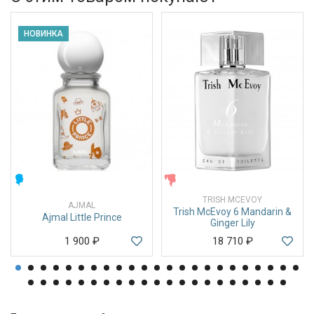
НОВИНКА
МУЖСКИЕ
ЖЕНСКИЕ
TRISH MCEVOY
AJMAL
Trish McEvoy 6 Mandarin &
Ajmal Little Prince
Ginger Lily
1 900
₽
18 710
₽