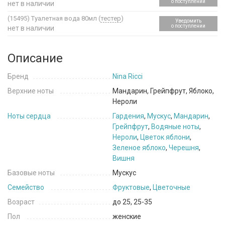
о поступлении
нет в наличии
(15495)
Туалетная вода 80мл (
тестер
)
Уведомить
о поступлении
нет в наличии
Описание
Бренд
Nina Ricci
Верхние ноты
Мандарин, Грейпфрут, Яблоко,
Нероли
Ноты сердца
Гардения
,
Мускус
,
Мандарин
,
Грейпфрут
,
Водяные ноты
,
Нероли
,
Цветок яблони
,
Зеленое яблоко
,
Черешня
,
Вишня
Базовые ноты
Мускус
Семейство
Фруктовые
,
Цветочные
Возраст
до 25, 25-35
Пол
женские