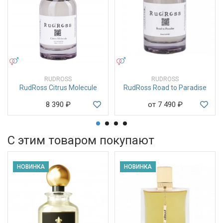
УНИСЕКС
УНИСЕКС
RUDROSS
RUDROSS
RudRoss Citrus Molecule
RudRoss Road to Paradise
8 390
₽
от 7 490
₽
С этим товаром покупают
НОВИНКА
НОВИНКА