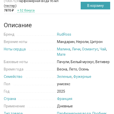
(100375)
Парфюмерная вода 95 мл
В корзину
(
тестер
)
7870
₽
+ 52 бонуса
Описание
Бренд
RudRoss
Верхние ноты
Мандарин, Нероли, Цитрон
Ноты сердца
Малина
,
Личи
,
Османтус
,
Чай
,
Мате
Базовые ноты
Пачули, Белый мускус, Ветивер
Время года
Весна, Лето, Осень
Семейство
Зеленые
,
Фужерные
Пол
унисекс
Год
2025
Страна
Франция
Применение
Дневные
Тип товара
Парфюмерная вода
,
Пробник
,