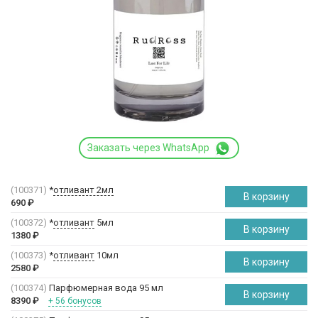
Заказать через WhatsApp
(100371)
*
отливант 2мл
В корзину
690
₽
(100372)
*
отливант
5мл
В корзину
1380
₽
(100373)
*
отливант
10мл
В корзину
2580
₽
(100374)
Парфюмерная вода 95 мл
В корзину
8390
₽
+ 56 бонусов