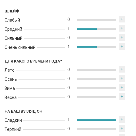
это чувство чистой любви. Сложный и неожиданный, с его
постоянно меняющимся шлейфом, этот вызывающий
ШЛЕЙФ
привыкание и чувственный аромат является призывом к
+
0
Слабый
удовольствиям чувств.
+
1
Средний
+
0
Сильный
+
1
Очень сильный
ДЛЯ КАКОГО ВРЕМЕНИ ГОДА?
+
0
Лето
+
0
Осень
+
0
Зима
+
0
Весна
НА ВАШ ВЗГЛЯД ОН
+
1
Сладкий
+
0
Терпкий