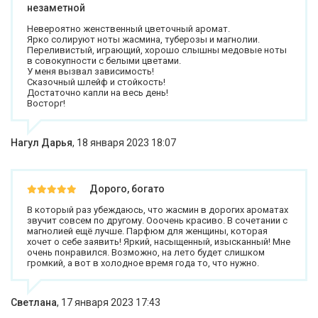
незаметной
Невероятно женственный цветочный аромат.
Ярко солируют ноты жасмина, туберозы и магнолии.
Переливистый, играющий, хорошо слышны медовые ноты
в совокупности с белыми цветами.
У меня вызвал зависимость!
Сказочный шлейф и стойкость!
Достаточно капли на весь день!
Восторг!
Нагул Дарья
,
18 января 2023 18:07
Дорого, богато
В который раз убеждаюсь, что жасмин в дорогих ароматах
звучит совсем по другому. Ооочень красиво. В сочетании с
магнолией ещё лучше. Парфюм для женщины, которая
хочет о себе заявить! Яркий, насыщенный, изысканный! Мне
очень понравился. Возможно, на лето будет слишком
громкий, а вот в холодное время года то, что нужно.
Светлана
,
17 января 2023 17:43