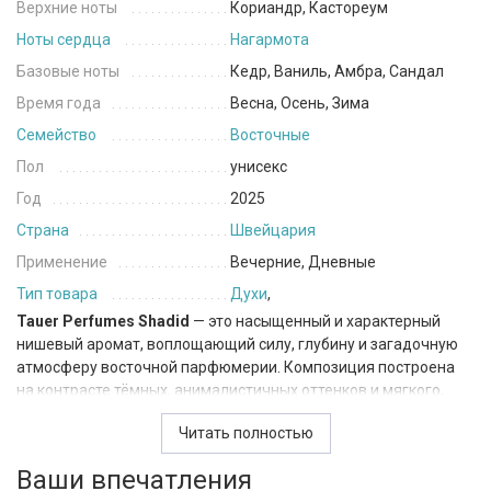
Верхние ноты
Кориандр, Кастореум
Ноты сердца
Нагармота
Базовые ноты
Кедр, Ваниль, Амбра, Сандал
Время года
Весна, Осень, Зима
Семейство
Восточные
Пол
унисекс
Год
2025
Страна
Швейцария
Применение
Вечерние, Дневные
Тип товара
Духи
,
Tauer Perfumes Shadid
— это насыщенный и характерный
нишевый аромат, воплощающий силу, глубину и загадочную
атмосферу восточной парфюмерии. Композиция построена
на контрасте тёмных, анималистичных оттенков и мягкого,
почти светящегося древесно-амбрового шлейфа.
Читать полностью
Верх открывается пряно-анималистичным аккордом:
Ваши впечатления
кориандр придаёт лёгкую ароматическую свежесть, а