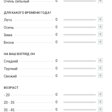
+
0
Очень сильный
раскрываясь особенно красиво в прохладную погоду и
создавая вокруг носителя ауру силы, загадки и внутренней
ДЛЯ КАКОГО ВРЕМЕНИ ГОДА?
сосредоточенности.
+
0
Лето
+
0
Осень
+
0
Зима
+
0
Весна
НА ВАШ ВЗГЛЯД ОН
+
0
Сладкий
+
0
Терпкий
+
0
Свежий
ВОЗРАСТ
+
0
- 20
+
0
20 - 35
+
0
35 - 45