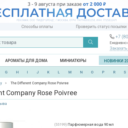
Способы оплаты
Проверить статус посылки
+7 (8
Ежедневно с
Заказать
АРОМАТЫ ДЛЯ ДОМА
МИНИАТЮРЫ
НОВИНКИ 2
G
H
I
J
K
L
M
N
O
P
R
S
ny
The Different Company Rose Poivree
ent Company Rose Poivree
зыва
(55199)
Парфюмерная вода 90 мл