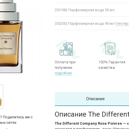
(55198)
Парфюмерная вода 50 мл
(55200)
Парфюмерная вода 90 мл (
тестер
Оплата при
100% Гарантия
получении
качества
подробнее
Описание
Описание The Differen
? Поделитесь им с
ых сетях:
The Different Company Rose Poivree —
аккордов в парфюмерии - розе. Шикарна