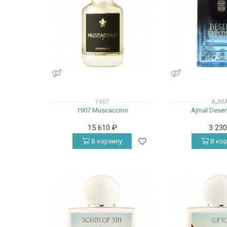
УНИСЕКС
УНИСЕКС
1907
AJM
1907 Muscaccino
Ajmal Deser
15 610
₽
3 23
В корзину
В кор