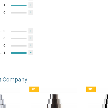
1
+
0
+
0
+
0
+
0
+
1
+
nt Company
ХИТ
ХИТ