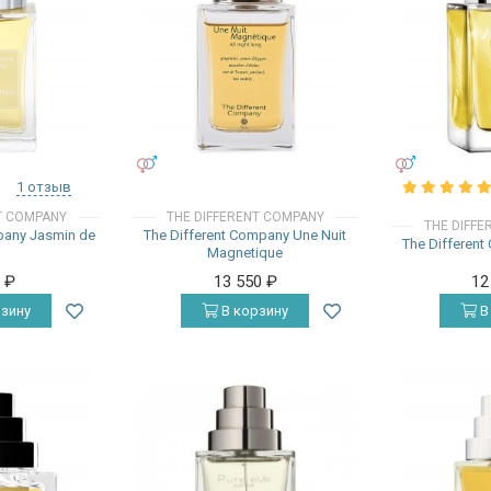
УНИСЕКС
УНИСЕКС
1 отзыв
T COMPANY
THE DIFFERENT COMPANY
THE DIFF
pany Jasmin de
The Different Company Une Nuit
The Different
t
Magnetique
0
₽
13 550
₽
12
зину
В корзину
В