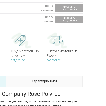
нет в
Уведомить
о поступлении
наличии
нет в
Уведомить
)
о поступлении
наличии
Скидки постоянным
Быстрая доставка по
клиентам
России
подробнее
подробнее
Характеристики
t Company Rose Poivree
композиция посвященная одному из самых популярных
я дамасская роза располагается в центре