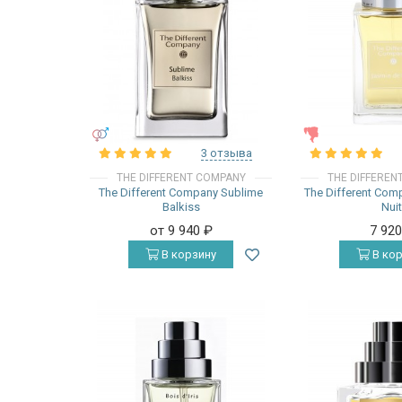
УНИСЕКС
ЖЕНСКИЕ
3 отзыва
THE DIFFERENT COMPANY
THE DIFFEREN
The Different Company Sublime
The Different Com
Balkiss
Nui
от 9 940
₽
7 92
В корзину
В кор