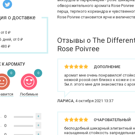
обворожительного аромата Rose Poivree о
перца, терпкого кориандра и чувственно
ия о доставке
Rose Poivree становится ярче и величест
,
от 0
₽
Отзывы о The Differe
 6 дней,
от 0
₽
 480
₽
Rose Poivree
 К АРОМАТУ
ДОПОЛНЕНИЕ
0
0
аромат мне очень понравился! стойк
нежной розой.сел близко к коже и 
5м.л. этого мне для знакомства с ар
равится
Любимые
ЛАРИСА
,
4 октября 2021 13:37
0
+
ОЧАРОВАТЕЛЬНЫЙ
0
+
бесподобный.шикарный.элигантный ну
насыщенный.стойкость запредельная!
0
+