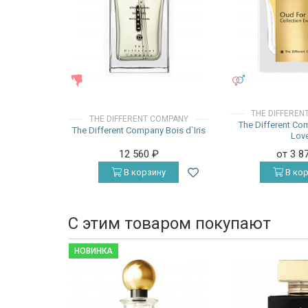
ЖЕНСКИЕ
УНИСЕКС
THE DIFFEREN
THE DIFFERENT COMPANY
The Different Co
The Different Company Bois d`Iris
Lov
12 560
₽
от 3 8
В корзину
В кор
С этим товаром покупают
НОВИНКА