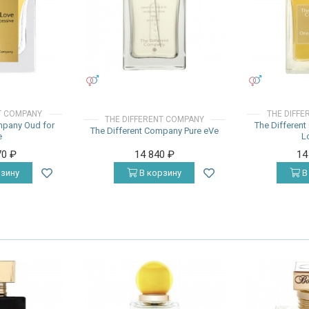
УНИСЕКС
УНИСЕКС
T COMPANY
THE DIFF
THE DIFFERENT COMPANY
mpany Oud for
The Different
The Different Company Pure eVe
e
L
70
₽
14 840
₽
14
зину
В корзину
В