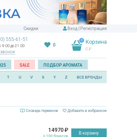
Скидки
Вход
|
Регистрация
00) 555-61-51
0
Корзина
0
 9:00 до 21:00
0
₽
 звонок
025
SALE
ПОДБОР АРОМАТА
T
U
V
X
Y
Z
ВСЕ БРЕНДЫ
Словарь терминов
Добавить в избранное
14970
₽
В корзину
+ 100 бонусов