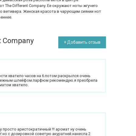
т The Different Company. Ее окружают ноты жгучего
го ветивера. Женская красота в чарующем сиянии нот
веннее.
nt Company
+ Добавить отзыв
ости хватило часов на 6.потом раскрылся очень
с нежным шлейфом.парфюм рекомендую.я преобрела
оматом хватило.
 просто аристократичный !!! аромат ну очень
 но с дозировкой советую акуратней.нанесла 2