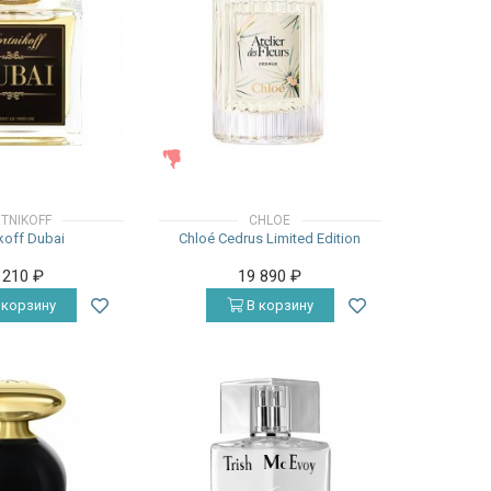
ЖЕНСКИЕ
TNIKOFF
CHLOE
koff Dubai
Chloé Cedrus Limited Edition
 210
₽
19 890
₽
 корзину
В корзину