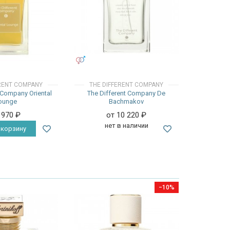
УНИСЕКС
ERENT COMPANY
THE DIFFERENT COMPANY
 Company Oriental
The Different Company De
ounge
Bachmakov
 970
₽
от 10 220
₽
нет в наличии
 корзину
−10%