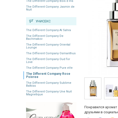
The Different Company Bois d`Iris
The Different Company Jasmin de
Nuit
УНИСЕКС
The Different Company Al Sahra
The Different Company De
Bachmakov
The Different Company Oriental
Lounge
The Different Company Osmanthus
The Different Company Oud for
Love
The Different Company Pure eVe
The Different Company Rose
Poivree
The Different Company Sublime
Balkiss
The Different Company Une Nuit
Magnetique
Понравился аромат 
друзьями в социальн