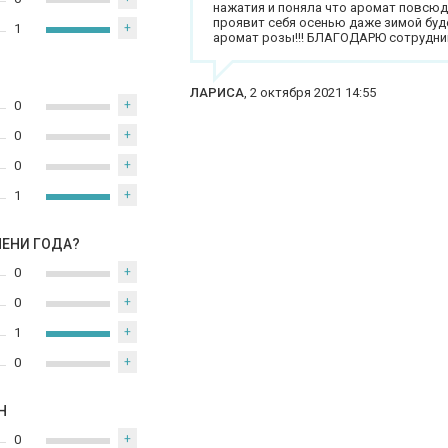
нажатия и поняла что аромат повсюд
проявит себя осенью даже зимой буд
1
+
аромат розы!!! БЛАГОДАРЮ сотрудник
ЛАРИСА
,
2 октября 2021 14:55
0
+
0
+
0
+
1
+
МЕНИ ГОДА?
0
+
0
+
1
+
0
+
Н
0
+