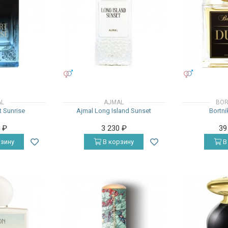
УНИСЕКС
УНИСЕКС
AL
AJMAL
BOR
t Sunrise
Ajmal Long Island Sunset
Bortni
0
₽
3 230
₽
39
зину
В корзину
В