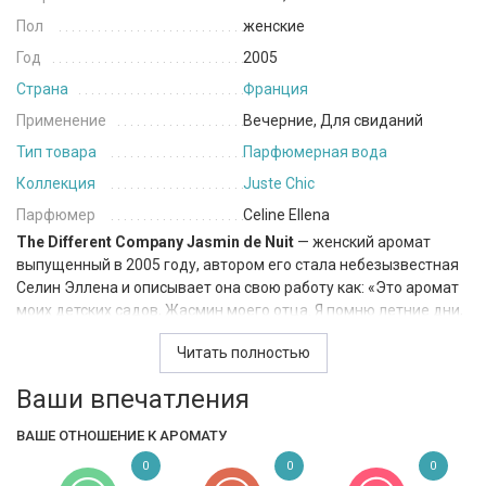
Пол
женские
Год
2005
Страна
Франция
Применение
Вечерние, Для свиданий
Тип товара
Парфюмерная вода
Коллекция
Juste Chic
Парфюмер
Celine Ellena
The Different Company Jasmin de Nuit
— женский аромат
выпущенный в 2005 году, автором его стала небезызвестная
Селин Эллена и описывает она свою работу как: «Это аромат
моих детских садов, Жасмин моего отца. Я помню летние дни,
когда ночь продолжалась, успокаивала, а дремлющая земля
Читать полностью
нежно дышала ароматами цветов, дерева и растений,
чувственными и интимными.». Композиция Jasmin de Nuit
Ваши впечатления
создает дивную атмосферу, когда чувства обостряются и
сама природа потворствует самым сокровенным желаниям.
ВАШЕ ОТНОШЕНИЕ К АРОМАТУ
Нота египетского жасмина господствует над драгоценной
0
0
0
россыпью мелодичных и нежных аккордов.