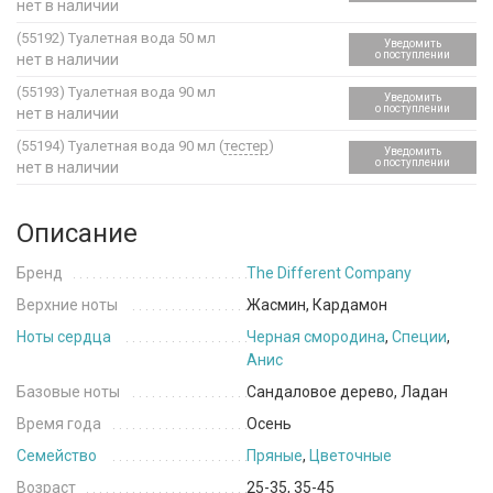
нет в наличии
(55192)
Туалетная вода 50 мл
Уведомить
о поступлении
нет в наличии
(55193)
Туалетная вода 90 мл
Уведомить
о поступлении
нет в наличии
(55194)
Туалетная вода 90 мл (
тестер
)
Уведомить
о поступлении
нет в наличии
Описание
Бренд
The Different Company
Верхние ноты
Жасмин, Кардамон
Ноты сердца
Черная смородина
,
Специи
,
Анис
Базовые ноты
Сандаловое дерево, Ладан
Время года
Осень
Семейство
Пряные
,
Цветочные
Возраст
25-35, 35-45