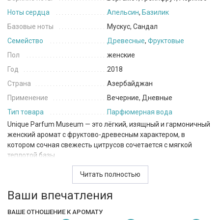
Ноты сердца
Апельсин
,
Базилик
Базовые ноты
Мускус, Сандал
Семейство
Древесные
,
Фруктовые
Пол
женские
Год
2018
Страна
Азербайджан
Применение
Вечерние, Дневные
Тип товара
Парфюмерная вода
Unique Parfum Museum — это лёгкий, изящный и гармоничный
женский аромат с фруктово-древесным характером, в
котором сочная свежесть цитрусов сочетается с мягкой
теплотой базы.
С первых нот композиция раскрывается ярко и
Читать полностью
жизнерадостно: бергамот и грейпфрут создают свежий
Ваши впечатления
цитрусовый аккорд с лёгкой горчинкой, а абрикос добавляет
нежную фруктовую сладость и бархатистость. В сердце
ВАШЕ ОТНОШЕНИЕ К АРОМАТУ
аромат становится более необычным и интересным. Апельсин