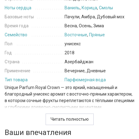
Ноты сердца
Ваниль
,
Корица
,
Смолы
Базовые ноты
Пачули, Амбра, Дубовый мох
Время года
Весна, Осень, Зима
Семейство
Восточные
,
Пряные
Пол
унисекс
Год
2018
Страна
Азербайджан
Применение
Вечерние, Дневные
Тип товара
Парфюмерная вода
Unique Parfum Royal Crown — это яркий, насыщенный и
благородный унисекс аромат с восточно-пряным характером,
в котором сочные фрукты переплетаются с тёплыми специями
и глубокими древесно-смолистыми акцентами.
С первых нот композиция раскрывается свежо и необычно:
Читать полностью
мандарин придаёт искристую цитрусовую сладость, а киви
Ваши впечатления
добавляет сочный, слегка экзотический фруктовый оттенок,
делая старт живым и запоминающимся. В сердце аромат