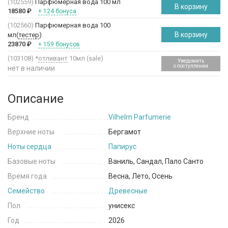
(102559)
Парфюмерная вода 100 мл
В корзину
18580
₽
+ 124 бонуса
(102560)
Парфюмерная вода 100
В корзину
мл(
тестер
)
23870
₽
+ 159 бонусов
(103108)
*
отливант
10мл (sale)
Уведомить
о поступлении
нет в наличии
Описание
Бренд
Vilhelm Parfumerie
Верхние ноты
Бергамот
Ноты сердца
Папирус
Базовые ноты
Ваниль, Сандал, Пало Санто
Время года
Весна, Лето, Осень
Семейство
Древесные
Пол
унисекс
Год
2026