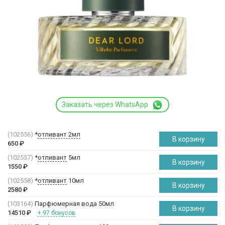
Заказать через WhatsApp
(102556)
*
отливант 2мл
В корзину
650
₽
(102557)
*
отливант
5мл
В корзину
1550
₽
(102558)
*
отливант
10мл
В корзину
2580
₽
(103164)
Парфюмерная вода 50мл
В корзину
14510
₽
+ 97 бонусов