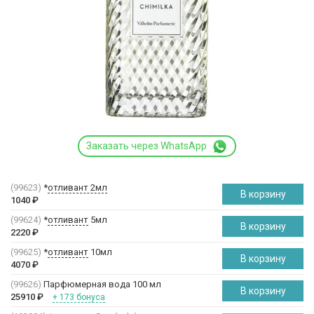
Заказать через WhatsApp
(99623)
*
отливант 2мл
В корзину
1040
₽
(99624)
*
отливант
5мл
В корзину
2220
₽
(99625)
*
отливант
10мл
В корзину
4070
₽
(99626)
Парфюмерная вода 100 мл
В корзину
25910
₽
+ 173 бонуса