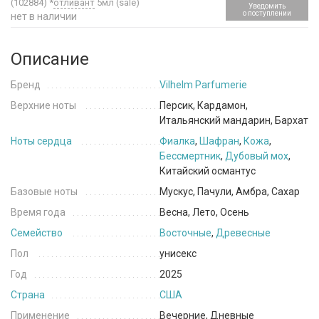
(102884)
*
отливант
5мл (sale)
Уведомить
о поступлении
нет в наличии
Описание
Бренд
Vilhelm Parfumerie
Верхние ноты
Персик, Кардамон,
Итальянский мандарин, Бархат
Ноты сердца
Фиалка
,
Шафран
,
Кожа
,
Бессмертник
,
Дубовый мох
,
Китайский османтус
Базовые ноты
Мускус, Пачули, Амбра, Сахар
Время года
Весна, Лето, Осень
Семейство
Восточные
,
Древесные
Пол
унисекс
Год
2025
Страна
США
Применение
Вечерние, Дневные