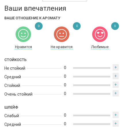
байкерские кожаные аксессуары, тунисские воротники...
Ваши впечатления
Авторы этого совместного проекта, ставшего манифестом
современного дизайна, взяли за основу легендарные
ВАШЕ ОТНОШЕНИЕ К АРОМАТУ
фирменные черты бренда и дополнили их оригинальными
0
0
0
деталями и слоганами. THIS IS HIM! ЦИТРУСОВО-ДРЕВЕСНЫЙ
АРОМАТ, созданный Натали Лорсон.
Нравится
Не нравится
Любимые
СТОЙКОСТЬ
+
0
Не стойкий
+
0
Средний
+
0
Стойкий
+
0
Очень стойкий
ШЛЕЙФ
+
0
Слабый
+
0
Средний