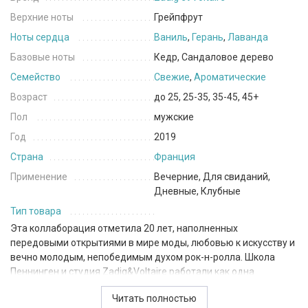
Верхние ноты
Грейпфрут
Ноты сердца
Ваниль
,
Герань
,
Лаванда
Базовые ноты
Кедр, Сандаловое дерево
Семейство
Свежие
,
Ароматические
Возраст
до 25, 25-35, 35-45, 45+
Пол
мужские
Год
2019
Страна
Франция
Применение
Вечерние, Для свиданий,
Дневные, Клубные
Тип товара
Эта коллаборация отметила 20 лет, наполненных
передовыми открытиями в мире моды, любовью к искусству и
вечно молодым, непобедимым духом рок-н-ролла. Школа
Пеннинген и студия Zadig&Voltaire работали как одна
творческая мастерская шесть месяцев, постоянно
Читать полностью
обмениваясь идеями. Куртки в стиле милитари, кашемир,