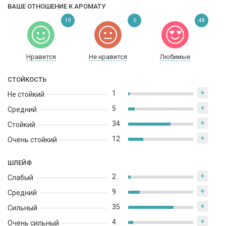
ВАШЕ ОТНОШЕНИЕ К АРОМАТУ
используют в разные сезоны. Но в летний период в
минимальном количестве.
19
5
48
Парфюмерная вода с восточным ароматом помещена в
прямоугольный флакон лаконичного дизайна. На светлом
Нравится
Не нравится
Любимые
фоне молочного цвета запечатлены крупные надписи темного
цвета с названием композиции. Тон покрытия сосуда
СТОЙКОСТЬ
повторяется в миниатюрной крышке.
+
1
Не стойкий
+
5
Средний
+
34
Стойкий
+
12
Очень стойкий
ШЛЕЙФ
+
2
Слабый
+
9
Средний
+
35
Сильный
+
4
Очень сильный