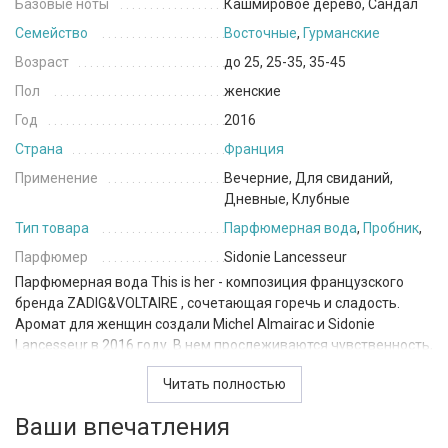
Базовые ноты
Кашмировое дерево, Сандал
Семейство
Восточные
,
Гурманские
Возраст
до 25, 25-35, 35-45
Пол
женские
Год
2016
Страна
Франция
Применение
Вечерние, Для свиданий,
Дневные, Клубные
Тип товара
Парфюмерная вода
,
Пробник
,
Парфюмер
Sidonie Lancesseur
Парфюмерная вода This is her - композиция французского
бренда ZADIG&VOLTAIRE , сочетающая горечь и сладость.
Аромат для женщин создали Michel Almairac и Sidonie
Lancesseur в 2016 году. В нем прослеживаются чувственность,
нежность и нотки шарма.
Читать полностью
Женский французский парфюм This is her принадлежит к
Ваши впечатления
группе восточных ароматов. Композиция органично
дополняет вечерние и повседневные наряды. Аромат