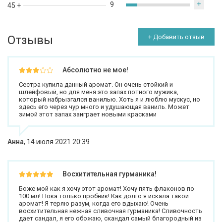
+
9
45 +
Отзывы
+ Добавить отзыв
Абсолютно не мое!
Сестра купила данный аромат. Он очень стойкий и
шлейфовый, но для меня это запах потного мужика,
который набрызгался ванилью. Хоть я и люблю мускус, но
здесь его через чур много и удушающая ваниль. Может
зимой этот запах заиграет новыми красками
Анна
,
14 июля 2021 20:39
Восхитительная гурманика!
Боже мой как я хочу этот аромат! Хочу пять флаконов по
100 мл! Пока только пробник! Как долго я искала такой
аромат! Я теряю разум, когда его вдыхаю! Очень
восхитительная нежная сливочная гурманика! Сливочность
дает сандал, я его обожаю, скандал самый благородный из