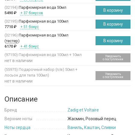
(32194)
Парфюмерная вода 50мл
В корзину
5490
₽
+ 37 бонусов
(32195)
Парфюмерная вода 100мл
В корзину
7710
₽
+ 51 бонус
(32196)
Парфюмерная вода 100мл
В корзину
(
тестер
)
6170
₽
+ 41 бонус
(97150)
Парфюмерная вода 100мл + 10мл
Уведомить
о поступлении
нет в наличии
(55975)
Подарочный набор (п/в) 50мл +
Уведомить
лосьон для тела 100мл)
о поступлении
нет в наличии
Описание
Бренд
Zadig et Voltaire
Верхние ноты
Жасмин, Розовый перец
Ноты сердца
Ваниль
,
Каштан
,
Сливки