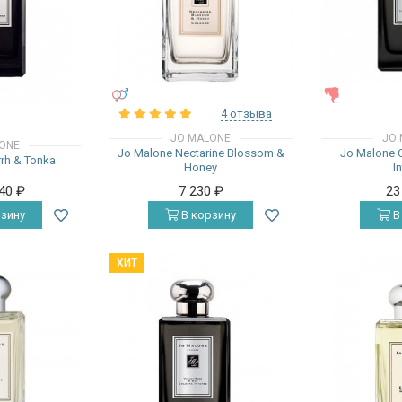
УНИСЕКС
ЖЕНСКИЕ
4 отзыва
JO MALONE
JO 
ONE
Jo Malone Nectarine Blossom &
Jo Malone 
rh & Tonka
Honey
I
940
₽
7 230
₽
23
зину
В корзину
В
ХИТ