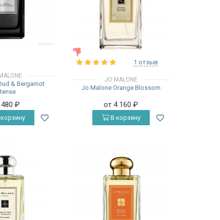
ЖЕНСКИЕ
1 отзыв
MALONE
JO MALONE
Oud & Bergamot
Jo Malone Orange Blossom
ntense
 480
₽
от 4 160
₽
 корзину
В корзину