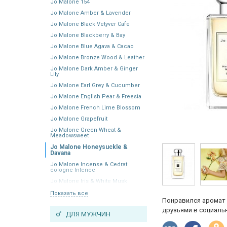
Jo Malone 154
Jo Malone Amber & Lavender
Jo Malone Black Vetyver Cafe
Jo Malone Blackberry & Bay
Jo Malone Blue Agava & Cacao
Jo Malone Bronze Wood & Leather
Jo Malone Dark Amber & Ginger
Lily
Jo Malone Earl Grey & Cucumber
Jo Malone English Pear & Freesia
Jo Malone French Lime Blossom
Jo Malone Grapefruit
Jo Malone Green Wheat &
Meadowsweet
Jo Malone Honeysuckle &
Davana
Jo Malone Incense & Cedrat
cologne Intence
Jo Malone Iris & White Musk
Показать все
Понравился аромат 
друзьями в социальн
ДЛЯ МУЖЧИН