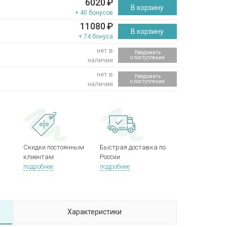
6020
₽
В корзину
+ 40 бонусов
11080
₽
В корзину
+ 74 бонуса
нет в
Уведомить
о поступлении
наличии
нет в
Уведомить
о поступлении
наличии
Скидки постоянным
Быстрая доставка по
клиентам
России
подробнее
подробнее
Характеристики