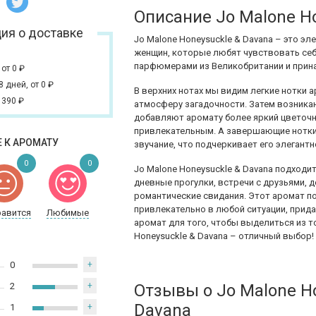
Описание Jo Malone H
ия о доставке
Jo Malone Honeysuckle & Davana – это э
женщин, которые любят чувствовать се
парфюмерами из Великобритании и прин
,
от 0
₽
 8 дней,
от 0
₽
В верхних нотах мы видим легкие нотки
 390
₽
атмосферу загадочности. Затем возник
добавляют аромату более яркий цветочн
привлекательным. А завершающие нотки
 К АРОМАТУ
звучание, что подчеркивает его элегантн
0
0
Jo Malone Honeysuckle & Davana подходи
дневные прогулки, встречи с друзьями, 
романтические свидания. Этот аромат 
привлекательно в любой ситуации, прида
равится
Любимые
аромат для того, чтобы выделиться из 
Honeysuckle & Davana – отличный выбор!
0
+
2
+
Отзывы о Jo Malone H
Davana
1
+