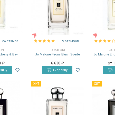
ЖЕНСКИЕ
ЖЕНСКИЕ
24 отзыва
9 отзывов
ONE
JO MALONE
JO 
kberry & Bay
Jo Malone Peony Blush Suede
Jo Malone Engl
0
₽
6 630
₽
от 
зину
В корзину
В
ХИТ
ХИТ