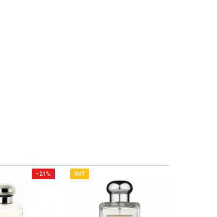
−21%
ХИТ