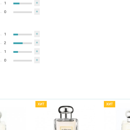
1
+
0
+
1
+
2
+
1
+
0
+
ХИТ
ХИТ