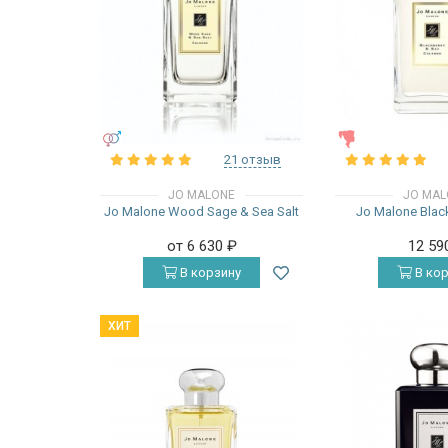
УНИСЕКС
ЖЕНСКИЕ
21 отзыв
JO MALONE
JO MAL
Jo Malone Wood Sage & Sea Salt
Jo Malone Blac
от 6 630
₽
12 59
В корзину
В кор
ХИТ