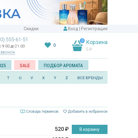
Скидки
Вход
|
Регистрация
00) 555-61-51
0
Корзина
0
 9:00 до 21:00
0
₽
 звонок
025
SALE
ПОДБОР АРОМАТА
T
U
V
X
Y
Z
ВСЕ БРЕНДЫ
Словарь терминов
Добавить в избранное
520
₽
В корзину