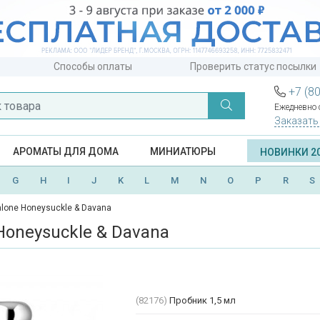
Способы оплаты
Проверить статус посылки
+7 (8
Ежедневно с
Заказать
АРОМАТЫ ДЛЯ ДОМА
МИНИАТЮРЫ
НОВИНКИ 2
G
H
I
J
K
L
M
N
O
P
R
S
lone Honeysuckle & Davana
Honeysuckle & Davana
(82176)
Пробник 1,5 мл