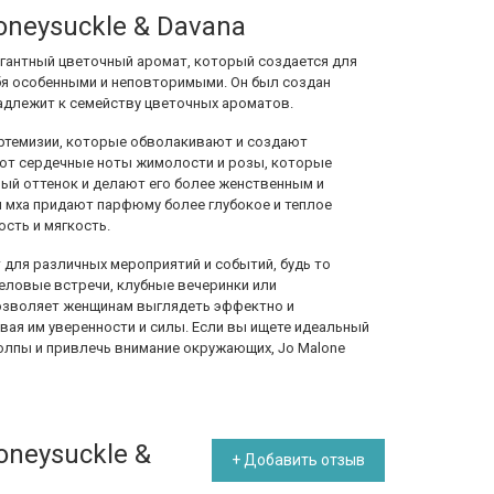
oneysuckle & Davana
легантный цветочный аромат, который создается для
бя особенными и неповторимыми. Он был создан
адлежит к семейству цветочных ароматов.
 артемизии, которые обволакивают и создают
ают сердечные ноты жимолости и розы, которые
ый оттенок и делают его более женственным и
 мха придают парфюму более глубокое и теплое
ость и мягкость.
т для различных мероприятий и событий, будь то
деловые встречи, клубные вечеринки или
позволяет женщинам выглядеть эффектно и
вая им уверенности и силы. Если вы ищете идеальный
толпы и привлечь внимание окружающих, Jo Malone
oneysuckle &
+ Добавить отзыв