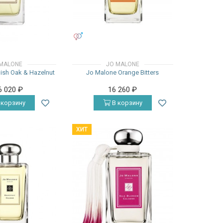
УНИСЕКС
MALONE
JO MALONE
ish Oak & Hazelnut
Jo Malone Orange Bitters
6 020
₽
16 260
₽
 корзину
В корзину
ХИТ