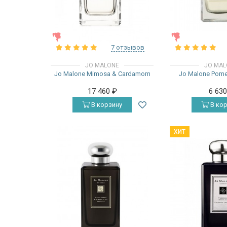
ЖЕНСКИЕ
ЖЕНСКИЕ
7 отзывов
JO MALONE
JO MAL
Jo Malone Mimosa & Cardamom
Jo Malone Pome
17 460
₽
6 63
В корзину
В кор
ХИТ