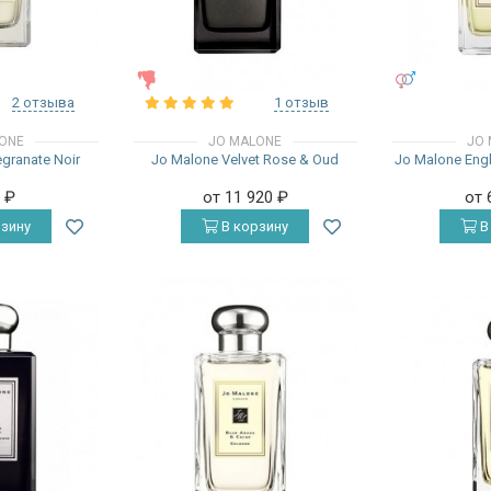
ЖЕНСКИЕ
УНИСЕКС
2 отзыва
1 отзыв
ONE
JO MALONE
JO 
granate Noir
Jo Malone Velvet Rose & Oud
Jo Malone Engl
0
₽
от 11 920
₽
от 
зину
В корзину
В