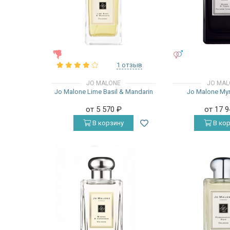
ЖЕНСКИЕ
УНИСЕКС
1 отзыв
JO MALONE
JO MAL
Jo Malone Lime Basil & Mandarin
Jo Malone Myr
от 5 570
₽
от 17 
В корзину
В кор