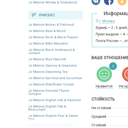
Jo Malone Whisky & Cedarwood
Информац
УНИСЕКС
г. Москва
Jo Malone Amber & Patchouli
Курьер
—
2 - 5 дней
Jo Malone Basil & Neroli
Пункт выдачи
—
4 -
Jo Malone Birch & Black Pepper
Почта России
—
,
от
Jo Malone Bitter Mandarin
Jo Malone Black Cedarwood &
Juniper
ВАШЕ ОТНОШЕНИЕ
Jo Malone Blue Hyacinth
Jo Malone Cypress & Grapevine
5
Jo Malone Darjeeling Tea
Jo Malone Earl Grey and Cucumber
Jo Malone Elderflower Cordial
Нравится
Не н
Jo Malone Emerald Thyme
Cologne
СТОЙКОСТЬ
Jo Malone English Oak & Hazelnut
Jo Malone English Oak &
Не стойкий
Redcurrant
Jo Malone English Pear & Sweet
Средний
Pea
Стойкий
Jo Malone Fig & Lotus Flower