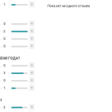
1
+
Пока нет ни одного отзыва
0
+
2
+
0
+
0
+
МЕНИ ГОДА?
0
+
3
+
0
+
1
+
Н
2
+