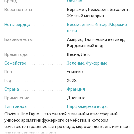
Бренд
Obvious
Верхние ноты
Бергамот, Розмарин, Эвкалипт,
Желтый мандарин
Ноты сердца
Бессмертник
,
Инжир
,
Морские
ноты
Базовые ноты
Амирис, Таитянский ветивер,
Вирджинский кедр
Время года
Весна, Лето
Семейство
Зеленые
,
Фужерные
Пол
унисекс
Год
2022
Страна
Франция
Применение
Дневные
Тип товара
Парфюмерная вода
,
Obvious Une Figue — это свежий, зелёный и атмосферный
унисекс аромат из фужерного семейства, в котором
сочетаются травянистая прохлада, морская лёгкость и мягкая
сладость спелого инжира.