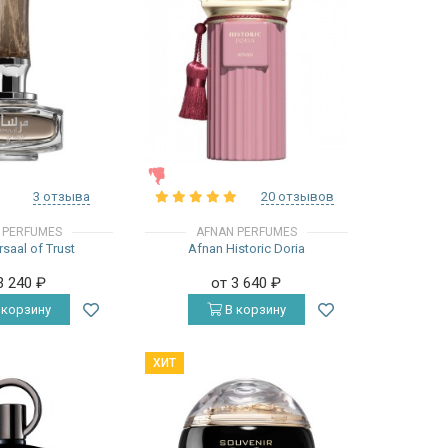
ЖЕНСКИЕ
3 отзыва
20 отзывов
 PERFUMES
AFNAN PERFUMES
saal of Trust
Afnan Historic Doria
3 240
₽
от 3 640
₽
 корзину
В корзину
ХИТ