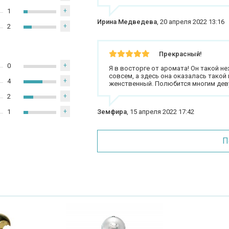
1
+
Ирина Медведева
,
20 апреля 2022 13:16
2
+
Прекрасный!
0
+
Я в восторге от аромата! Он такой н
совсем, а здесь она оказалась такой
4
+
женственный. Полюбится многим дев
2
+
1
+
Земфира
,
15 апреля 2022 17:42
П