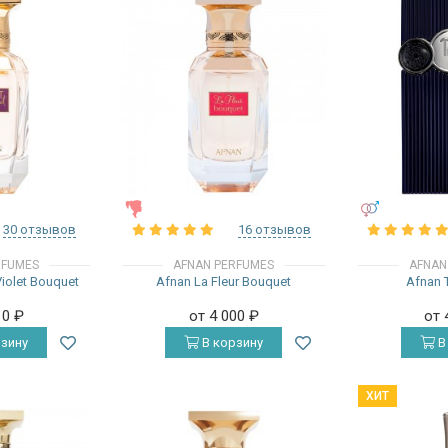
ЖЕНСКИЕ
УНИСЕКС
30 отзывов
16 отзывов
RFUMES
AFNAN PERFUMES
AFNAN
iolet Bouquet
Afnan La Fleur Bouquet
Afnan T
10
₽
от 4 000
₽
от 
зину
В корзину
В
ХИТ