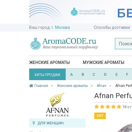
Ваш город:
г. Москва
Способы доставки
ЖЕНСКИЕ АРОМАТЫ
МУЖСКИЕ АРОМАТЫ
A
B
C
D
E
F
ХИТЫ ПРОДАЖ
Главная
Женские ароматы
Afnan
Afnan Per
Afnan Perf
18 о
ХИТ
ДЛЯ ЖЕНЩИН