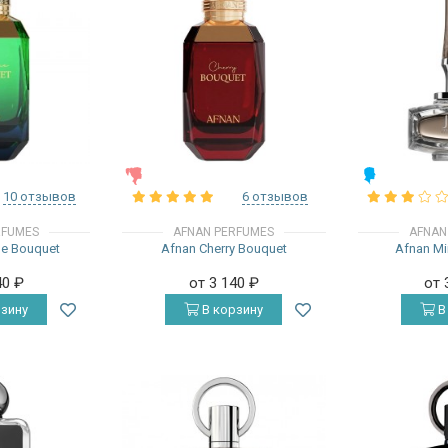
ЖЕНСКИЕ
МУЖСКИЕ
10 отзывов
6 отзывов
RFUMES
AFNAN PERFUMES
AFNAN
ue Bouquet
Afnan Cherry Bouquet
Afnan Mir
40
₽
от 3 140
₽
от 
зину
В корзину
В