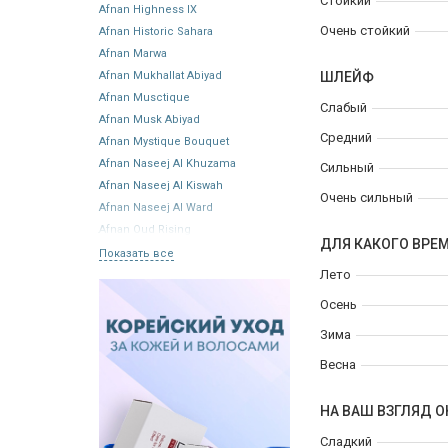
Стойкий
Afnan Highness IX
Очень стойкий
Afnan Historic Sahara
Afnan Marwa
Afnan Mukhallat Abiyad
ШЛЕЙФ
Afnan Musctique
Слабый
Afnan Musk Abiyad
Средний
Afnan Mystique Bouquet
Afnan Naseej Al Khuzama
Сильный
Afnan Naseej Al Kiswah
Очень сильный
Afnan Naseej Al Ward
Afnan Oud Rising
ДЛЯ КАКОГО ВРЕ
Показать все
Лето
Осень
Зима
Весна
НА ВАШ ВЗГЛЯД О
Сладкий