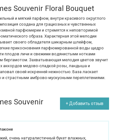
es Souvenir Floral Bouquet
 стильный и мягкий парфюм,
в
нутри красивого округлого
мпозиция создана для грациозных и чувственных
юзивной парфюмерии и стремятся к неповторимой
оматического образа. Характерная этой мелодии
тывает своего обладателя шикарным шлейфом,
егкие прикосновения парфюмированной воды щедро
ти плодов личи и свежими водянистыми нотками
ым бергамотом. Захватывающая мелодия цветов звучит
их аккордов медово-сладкой розы, ландыша и
наповал своей искренней нежностью. База ласкает
 и страстными амброво-мускусными переплетениями.
mes Souvenir
+ Добавить отзыв
лаконе
жий, очень натуралистичный букет влажных,