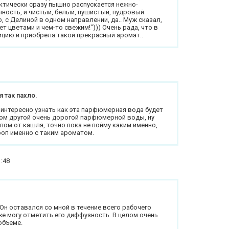
актически сразу пышно распускается нежно-
ность, и чистый, белый, пушистый, пудровый
, с Делиной в одном направлении, да.. Муж сказал,
ет цветами и чем-то свежим!"))) Очень рада, что в
цию и приобрела такой прекрасный аромат..
я так пахло.
интересно узнать как эта парфюмерная вода будет
огом другой очень дорогой парфюмерной воды, ну
опом от кашля, точно пока не пойму каким именно,
роп именно с таким ароматом.
1:48
Он оставался со мной в течение всего рабочего
кже могу отметить его диффузность. В целом очень
объеме.