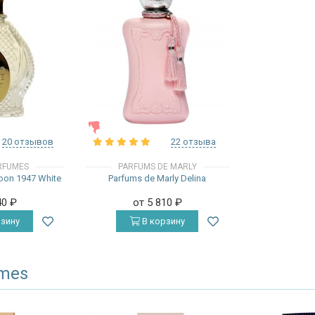
ЖЕНСКИЕ
20 отзывов
22 отзыва
RFUMES
PARFUMS DE MARLY
oon 1947 White
Parfums de Marly Delina
40
₽
от 5 810
₽
зину
В корзину
umes