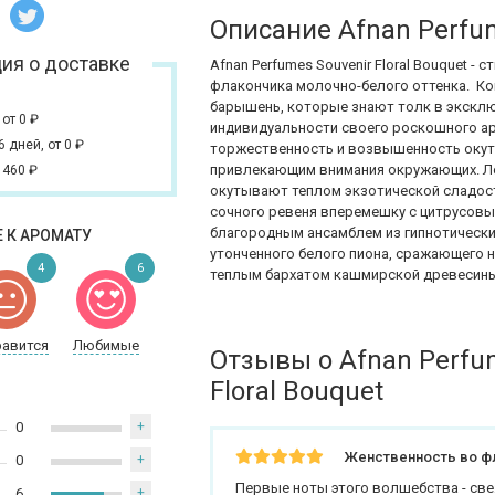
Описание Afnan Perfum
ия о доставке
Afnan Perfumes Souvenir Floral Bouquet -
флакончика молочно-белого оттенка. Ко
барышень, которые знают толк в экскл
,
от 0
₽
индивидуальности своего роскошного ар
 6 дней,
от 0
₽
торжественность и возвышенность оку
привлекающим внимания окружающих. Л
 460
₽
окутывают теплом экзотической сладос
сочного ревеня вперемешку с цитрусов
благородным ансамблем из гипнотическ
 К АРОМАТУ
утонченного белого пиона, сражающего 
4
6
теплым бархатом кашмирской древесины
равится
Любимые
Отзывы о Afnan Perfu
Floral Bouquet
0
+
Женственность во ф
0
+
Первые ноты этого волшебства - све
6
+