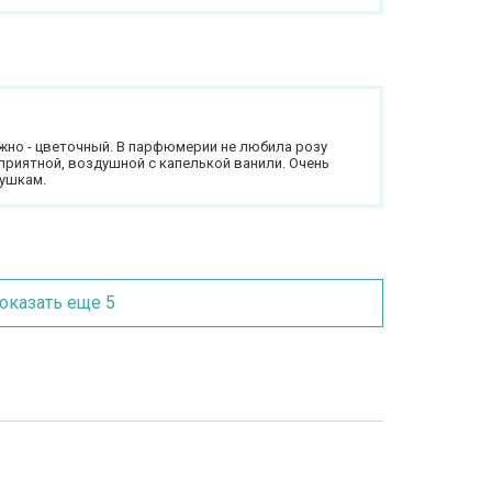
ежно - цветочный. В парфюмерии не любила розу
 приятной, воздушной с капелькой ванили. Очень
ушкам.
оказать еще 5