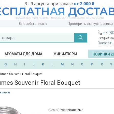
Способы оплаты
Проверить статус посылки
+7 (8
Ежедневно с
Заказать
АРОМАТЫ ДЛЯ ДОМА
МИНИАТЮРЫ
НОВИНКИ 2
G
H
I
J
K
L
M
N
O
P
R
S
fumes Souvenir Floral Bouquet
umes Souvenir Floral Bouquet
тзывов
(92697)
*
отливант
5мл