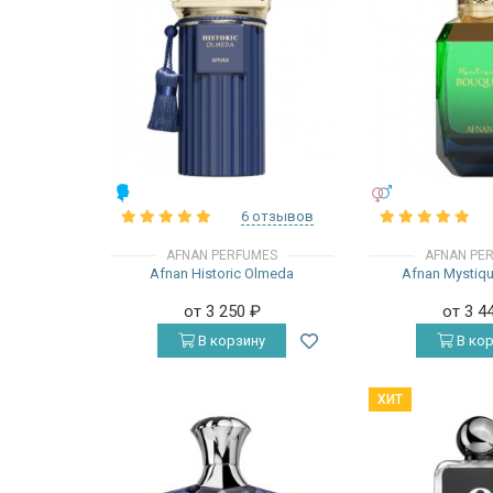
МУЖСКИЕ
УНИСЕКС
6 отзывов
AFNAN PERFUMES
AFNAN PE
Afnan Historic Olmeda
Afnan Mystiq
от 3 250
₽
от 3 4
В корзину
В кор
ХИТ