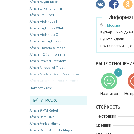
Afnan Azyan Black
Afnan El Rand for Him
Afnan Era Silver
Информац
Afnan Highness III
г. Москва
Afnan Highness White
Курьер
—
2 - 5 дней
Afnan Highness X
Пункт выдачи
—
3 -
Afnan His Highness
Почта России
—
,
от
Afnan Historic Olmeda
Afnan In2ition Homme
Afnan Lynked Freedom
ВАШЕ ОТНОШЕНИЕ
Afnan Mirsaal of Trust
4
Afnan Modest Deux Pour Homme
Afnan Ornament Pour Homme
Показать все
Нравится
Не н
УНИСЕКС
СТОЙКОСТЬ
Afnan 9 PM Rebel
Не стойкий
Afnan 9am Dive
Afnan Amberythme
Средний
Afnan Dehn Al Oudh Abiyad