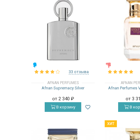
МУЖСКИЕ
ЖЕНСКИЕ
33 отзыва
AFNAN PERFUMES
AFNAN PE
Afnan Supremacy Silver
Afnan Perfumes V
от 2 340
₽
от 3 3
В корзину
В кор
ХИТ