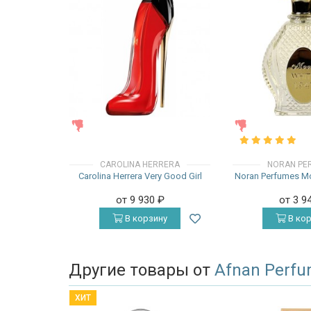
ЖЕНСКИЕ
ЖЕНСКИЕ
CAROLINA HERRERA
NORAN PE
Carolina Herrera Very Good Girl
Noran Perfumes M
от 9 930
₽
от 3 9
В корзину
В кор
Другие товары от
Afnan Perf
ХИТ