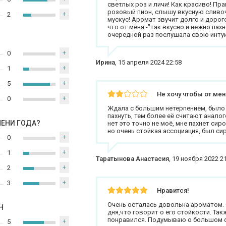
светлых роз и личи! Как красиво! Пр
розовый пион, слышу вкусную сливоч
2
+
мускус! Аромат звучит долго и дорого
что от меня -"так вкусно и нежно пахн
очередной раз послушала свою интуи
0
+
Ирина
,
15 апреля 2024 22:58
1
+
5
+
Не хочу чтобы от мен
0
+
Ждала с большим нетерпением, было 
пахнуть, тем более её считают анал
МЕНИ ГОДА?
нет это точно не моё, мне пахнет сир
но очень стойкая ассоциация, был си
0
+
1
+
Таратынова Анастасия
,
19 ноября 2022 2
2
+
3
+
Нравится!
Очень осталась довольна ароматом. 
Н
дня,что говорит о его стойкости. Та
понравился. Подумываю о большом 
5
+