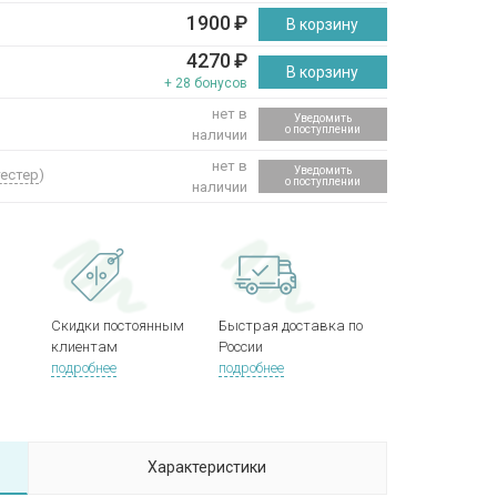
1900
₽
В корзину
4270
₽
В корзину
+ 28 бонусов
нет в
Уведомить
о поступлении
наличии
нет в
Уведомить
тестер
)
о поступлении
наличии
Скидки постоянным
Быстрая доставка по
клиентам
России
подробнее
подробнее
Характеристики