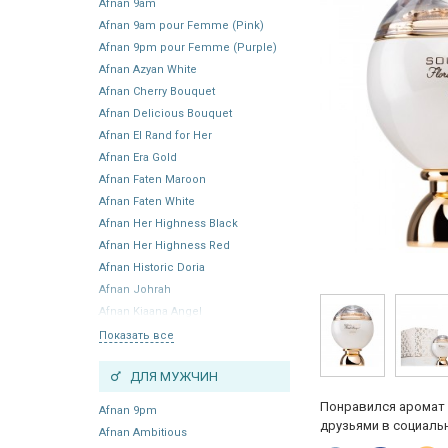
Afnan 9am
Afnan 9am pour Femme (Pink)
Afnan 9pm pour Femme (Purple)
Afnan Azyan White
Afnan Cherry Bouquet
Afnan Delicious Bouquet
Afnan El Rand for Her
Afnan Era Gold
Afnan Faten Maroon
Afnan Faten White
Afnan Her Highness Black
Afnan Her Highness Red
Afnan Historic Doria
Afnan Johrah
Afnan Kiaana Angel
Показать все
ДЛЯ МУЖЧИН
Понравился аромат 
Afnan 9pm
друзьями в социальн
Afnan Ambitious