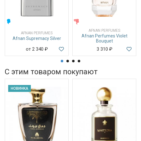
МУЖСКИЕ
ЖЕНСКИЕ
AFNAN PERFUMES
AFNAN PERFUMES
Afnan Perfumes Violet
Afnan Supremacy Silver
Bouquet
от 2 340
₽
3 310
₽
С этим товаром покупают
НОВИНКА