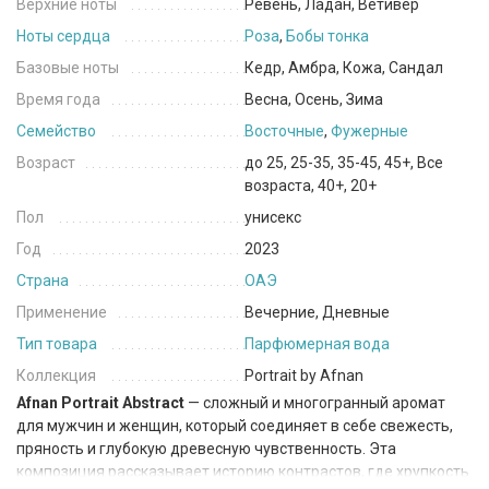
Верхние ноты
Ревень, Ладан, Ветивер
Ноты сердца
Роза
,
Бобы тонка
Базовые ноты
Кедр, Амбра, Кожа, Сандал
Время года
Весна, Осень, Зима
Семейство
Восточные
,
Фужерные
Возраст
до 25, 25-35, 35-45, 45+, Все
возраста, 40+, 20+
Пол
унисекс
Год
2023
Страна
ОАЭ
Применение
Вечерние, Дневные
Тип товара
Парфюмерная вода
Коллекция
Portrait by Afnan
Afnan Portrait Abstract
— сложный и многогранный аромат
для мужчин и женщин, который соединяет в себе свежесть,
пряность и глубокую древесную чувственность. Эта
композиция рассказывает историю контрастов, где хрупкость