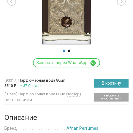
Заказать через WhatsApp
(90017)
Парфюмерная вода 80мл
В корзину
5510
₽
+ 37 бонусов
(91509)
Парфюмерная вода 80мл (
тестер
)
Уведомить
о поступлении
нет в наличии
Описание
Бренд
Afnan Perfumes