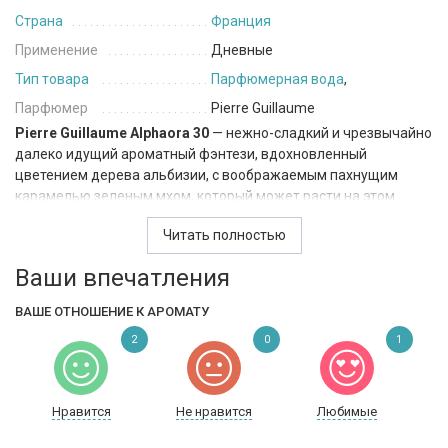
Страна
Франция
Применение
Дневные
Тип товара
Парфюмерная вода
,
Парфюмер
Pierre Guillaume
Pierre Guillaume Alphaora 30
—
нежно-сладкий и чрезвычайно
далеко идущий ароматный фэнтези, вдохновленный
цветением дерева альбизии, с воображаемым пахнущим
карамелью зеленым мхом, который может расти на этом
дереве.
Ловите этот момент, представьте себе древесный
Читать полностью
мох, преображенный странным сиянием северного сияния.
Ваши впечатления
ВАШЕ ОТНОШЕНИЕ К АРОМАТУ
2
0
1
Нравится
Не нравится
Любимые