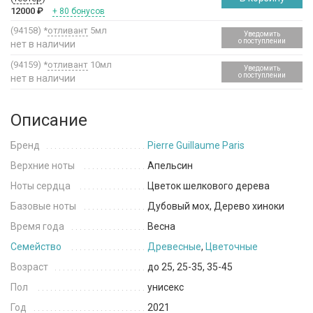
12000
₽
+ 80 бонусов
(94158)
*
отливант
5мл
Уведомить
о поступлении
нет в наличии
(94159)
*
отливант
10мл
Уведомить
о поступлении
нет в наличии
Описание
Бренд
Pierre Guillaume Paris
Верхние ноты
Апельсин
Ноты сердца
Цветок шелкового дерева
Базовые ноты
Дубовый мох, Дерево хиноки
Время года
Весна
Семейство
Древесные
,
Цветочные
Возраст
до 25, 25-35, 35-45
Пол
унисекс
Год
2021