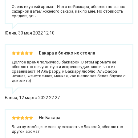
Очень вкусный аромат. И это не Баккара, абсолютно: запах
сахарной ваты/ жжёного сахара, как по мне. Но стойкость
средняя, увы.
Юлия
,
30 мая 2022 12:10
Бакара и близко не стояла
Долгое время пользуюсь баккарой. В этом аромате ее
абсолютно не чувствую и искренне удивляюсь, что их
сравнивают. И Альфаору, и Баккару люблю. Альфаора
нежная, женственная, манкая, как шелковая белая блузка с
декольте)
Елена
,
12 марта 2022 22:27
Не Бакара
Блин ну вообще не слышу схожесть с Бакарой, абсолютно
другой аромат