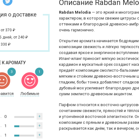
Описание Rabdan Melo
Rabdan Melodia
— это яркий и многогра
ия о доставке
характером, в котором свежие цитрусы 
оттенками и благородной древесно-амбр
очень гармонично.
,
от 370
₽
 5 дней,
от 240
₽
Открытие аромата начинается бодрящим 
 330
₽
композиции свежесть и лёгкую терпкость
создавая яркое и энергичное вступление
Иланг-иланг приносит мягкую экзотичес
 К АРОМАТУ
кардамон и мускатный орех создают нас
придаёт композиции смолисто-бальзамич
3
1
мягким и стойким древесно-восточным 
гладким, бобы тонка добавляют сладкова
дубовый мох усиливает благородную дре
равится
Любимые
сухим землисто-древесным акцентом.
Парфюм относится к восточно-цитрусов
сочетанием свежести, пряностей и тёплой
0
+
и утончённой восточной элегантности. О
композиции с пряным и древесным разви
1
+
раскрывается как днём, так и вечером, 
1
+