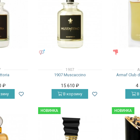
УНИСЕКС
ЖЕНСКИЕ
7
1907
A
ttoria
1907 Muscaccino
Armaf Club de
0
₽
15 610
₽
4
зину
В корзину
В
НОВИНКА
НОВИНКА