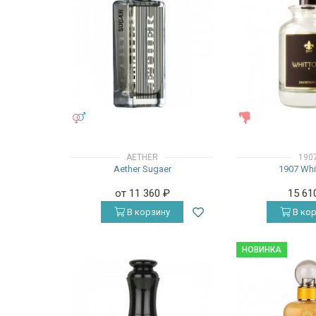
УНИСЕКС
ЖЕНСКИЕ
AETHER
190
Aether Sugaer
1907 Whi
от 11 360
₽
15 61
В корзину
В кор
НОВИНКА