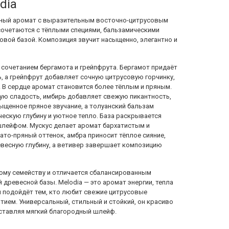
dia
нный аромат с выразительным восточно-цитрусовым
сочетаются с тёплыми специями, бальзамическими
овой базой. Композиция звучит насыщенно, элегантно и
сочетанием бергамота и грейпфрута. Бергамот придаёт
, а грейпфрут добавляет сочную цитрусовую горчинку,
. В сердце аромат становится более тёплым и пряным.
кую сладость, имбирь добавляет свежую пикантность,
ыщенное пряное звучание, а толуанский бальзам
ескую глубину и уютное тепло. База раскрывается
шлейфом. Мускус делает аромат бархатистым и
то-пряный оттенок, амбра приносит тёплое сияние,
весную глубину, а ветивер завершает композицию
ому семейству и отличается сбалансированным
 древесной базы. Melodia — это аромат энергии, тепла
н подойдёт тем, кто любит свежие цитрусовые
тием. Универсальный, стильный и стойкий, он красиво
оставляя мягкий благородный шлейф.