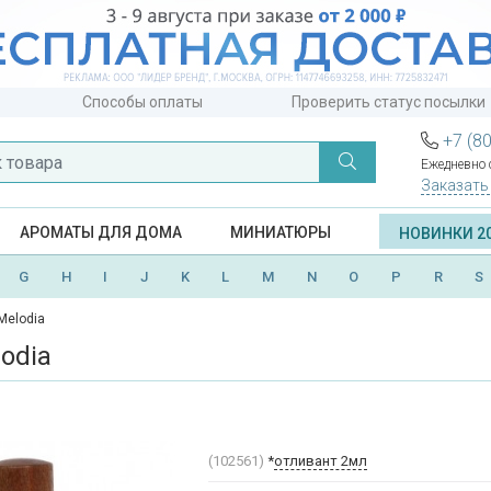
Способы оплаты
Проверить статус посылки
+7 (8
Ежедневно с
Заказать
АРОМАТЫ ДЛЯ ДОМА
МИНИАТЮРЫ
НОВИНКИ 2
G
H
I
J
K
L
M
N
O
P
R
S
Melodia
odia
(102561)
*
отливант 2мл