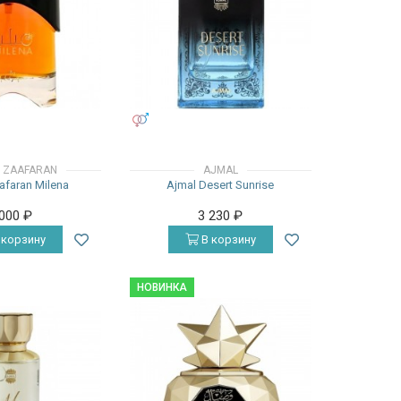
УНИСЕКС
L ZAAFARAN
AJMAL
afaran Milena
Ajmal Desert Sunrise
 000
₽
3 230
₽
 корзину
В корзину
НОВИНКА