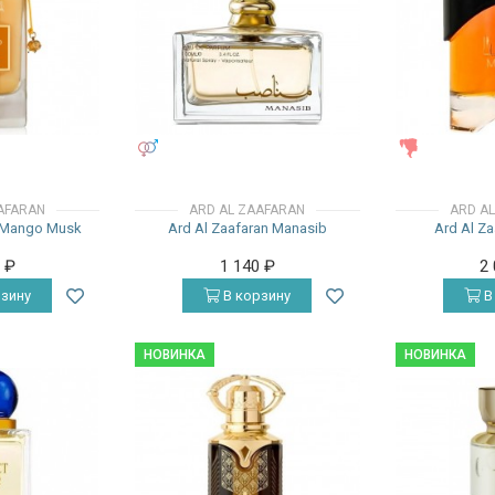
УНИСЕКС
ЖЕНСКИЕ
AFARAN
ARD AL ZAAFARAN
ARD A
n Mango Musk
Ard Al Zaafaran Manasib
Ard Al Za
0
₽
1 140
₽
2
зину
В корзину
В
НОВИНКА
НОВИНКА