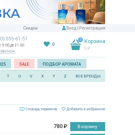
Скидки
Вход
|
Регистрация
00) 555-61-51
0
Корзина
0
 9:00 до 21:00
0
₽
 звонок
025
SALE
ПОДБОР АРОМАТА
T
U
V
X
Y
Z
ВСЕ БРЕНДЫ
Словарь терминов
Добавить в избранное
780
₽
В корзину