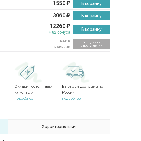
1550
₽
В корзину
3060
₽
В корзину
12260
₽
В корзину
+ 82 бонуса
нет в
Уведомить
о поступлении
наличии
Скидки постоянным
Быстрая доставка по
клиентам
России
подробнее
подробнее
Характеристики