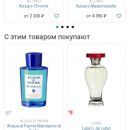
AZZARO
AZZARO
Azzaro Chrome
Azzaro Mademoiselle
от 2 330
₽
от 4 390
₽
С этим товаром покупают
УНИСЕКС
ЖЕНСКИЕ
ACQUA DI PARMA
LUBIN
Acqua di Parma Mandarino di
Lubin L de Lubin