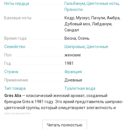
Ноты сердца
Гальбанум
,
Цветочные ноты
,
Пряности
Базовые ноты
Кедр, Мускус, Пачули, Амбра,
Дубовый мох, Лабданум,
Сандал
Время года
Весна, Осень
Семейство
Шипровые
,
Цветочные
Пол
женские
Год
1981
Страна
Франция
Применение
Дневные
Тип товара
Туалетная вода
Grès Alix
— классический женский аромат, созданный
брендом Grès в 1981 году. Это яркий представитель шипрово-
цветочной группы, который олицетворяет элегантность и
изысканность.
Верхние ноты аромата раскрываются свежими аккордами
Читать полностью