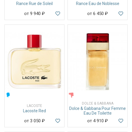
Rance Rue de Soleil
Rance Eau de Noblesse
от 9 940
₽
от 6 450
₽
МУЖСКИЕ
ЖЕНСКИЕ
DOLCE & GABBANA
LACOSTE
Dolce & Gabbana Pour Femme
Lacoste Red
Eau De Toilette
от 3 050
₽
от 4 910
₽