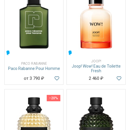
МУЖСКИЕ
МУЖСКИЕ
JOOP!
PACO RABANNE
Joop! Wow! Eau de Toilette
Paco Rabanne Pour Homme
Fresh
от 3 790
₽
2 460
₽
−20%