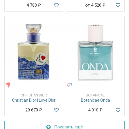
4 780
₽
от 4 520
₽
ЖЕНСКИЕ
УНИСЕКС
CHRISTIAN DIOR
BOTANICAE
Christian Dior I Love Dior
Botanicae Onda
29 670
₽
4 010
₽
Показать ещё