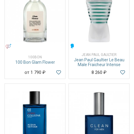
УНИСЕКС
МУЖСКИЕ
JEAN PAUL GAULTIER
100BON
Jean Paul Gaultier Le Beau
100 Bon Glam Flower
Male Fraicheur Intense
от 1 790
₽
8 260
₽