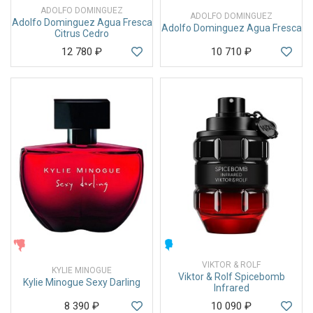
ADOLFO DOMINGUEZ
ADOLFO DOMINGUEZ
Adolfo Dominguez Agua Fresca
Adolfo Dominguez Agua Fresca
Citrus Cedro
12 780
₽
10 710
₽
ЖЕНСКИЕ
МУЖСКИЕ
VIKTOR & ROLF
KYLIE MINOGUE
Viktor & Rolf Spicebomb
Kylie Minogue Sexy Darling
Infrared
8 390
₽
10 090
₽