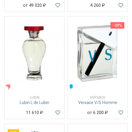
от 49 020
₽
4 260
₽
−20%
ЖЕНСКИЕ
МУЖСКИЕ
LUBIN
VERSACE
Lubin L de Lubin
Versace V/S Homme
11 610
₽
от 6 200
₽