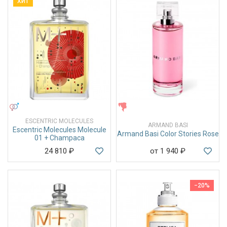
ХИТ
УНИСЕКС
ЖЕНСКИЕ
ESCENTRIC MOLECULES
ARMAND BASI
Escentric Molecules Molecule
Armand Basi Color Stories Rose
01 + Champaca
24 810
₽
от 1 940
₽
−20%