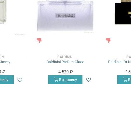
ЖЕНСКИЕ
ЖЕНСКИЕ
INI
BALDININI
BA
 Gimmy
Baldinini Parfum Glace
Baldinini Or 
0
₽
4 520
₽
15
зину
В корзину
В