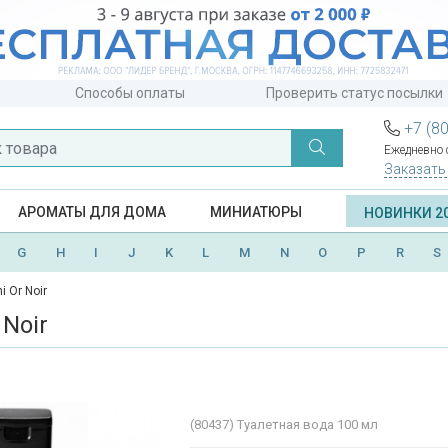
Способы оплаты
Проверить статус посылки
+7 (8
Ежедневно с
Заказать
АРОМАТЫ ДЛЯ ДОМА
МИНИАТЮРЫ
НОВИНКИ 2
G
H
I
J
K
L
M
N
O
P
R
S
i Or Noir
 Noir
(80437)
Туалетная вода 100 мл