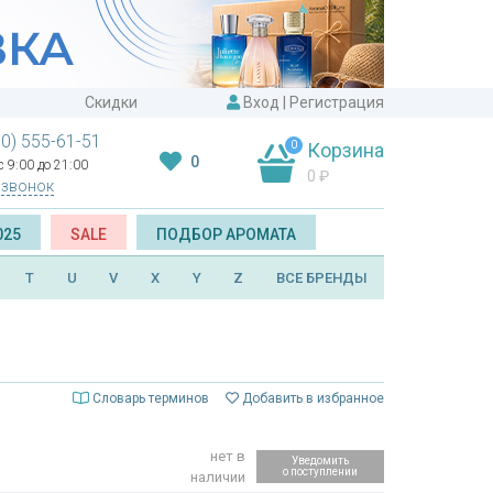
Скидки
Вход
|
Регистрация
00) 555-61-51
0
Корзина
0
 9:00 до 21:00
0
₽
 звонок
025
SALE
ПОДБОР АРОМАТА
T
U
V
X
Y
Z
ВСЕ БРЕНДЫ
Словарь терминов
Добавить в избранное
нет в
Уведомить
о поступлении
наличии