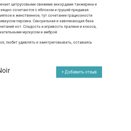
речает цитрусовыми свежими аккордами танжерина и
изящно сочетаются с яблоком и грушей придавая
мягкое и женственное, тут сочетание грациозности
ивкусом персика. Сексуальная и завлекающая база
етаний нот. Сладость и игривость пралине и кокоса,
екательными мускусом и амброй.
Noir, любит удивлять и заинтриговывать, оставаясь
Noir
+ Добавить отзыв