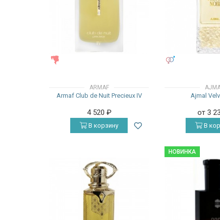
ЖЕНСКИЕ
УНИСЕКС
ARMAF
AJM
Armaf Club de Nuit Precieux IV
Ajmal Velv
4 520
₽
от 3 2
В корзину
В кор
НОВИНКА