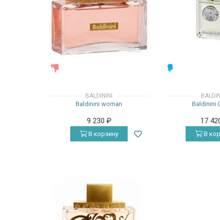
ЖЕНСКИЕ
МУЖСКИЕ
BALDININI
BALDIN
Baldinini woman
Baldinini
9 230
₽
17 42
В корзину
В кор