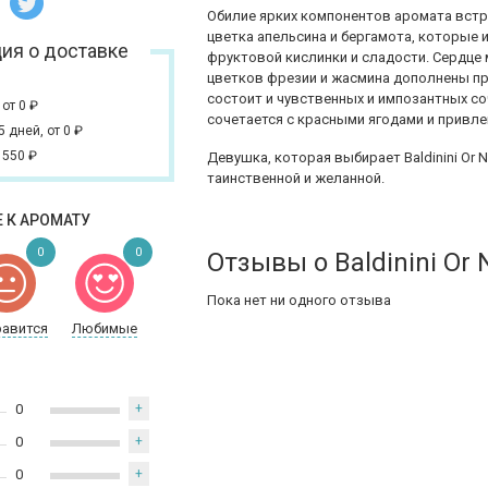
Обилие ярких компонентов аромата вст
цветка апельсина и бергамота, которые 
ия о доставке
фруктовой кислинки и сладости. Сердце 
цветков фрезии и жасмина дополнены пр
состоит и чувственных и импозантных соч
,
от 0
₽
сочетается с красными ягодами и привл
 5 дней,
от 0
₽
 550
₽
Девушка, которая выбирает Baldinini Or 
таинственной и желанной.
 К АРОМАТУ
0
0
Отзывы о Baldinini Or 
Пока нет ни одного отзыва
равится
Любимые
0
+
0
+
0
+