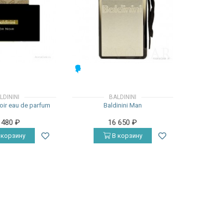
МУЖСКИЕ
LDININI
BALDININI
Noir eau de parfum
Baldinini Man
 480
₽
16 650
₽
 корзину
В корзину