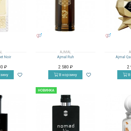
УНИСЕКС
УНИСЕКС
AL
AJMAL
A
et Noir
Ajmal Ruh
Ajmal Qa
30
₽
2 580
₽
2
зину
В корзину
В
НОВИНКА