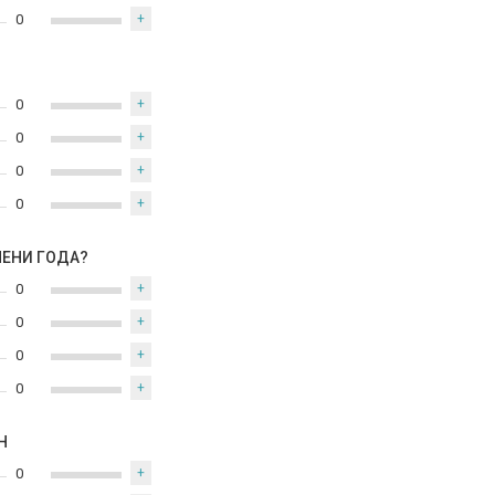
0
+
0
+
0
+
0
+
0
+
МЕНИ ГОДА?
0
+
0
+
0
+
0
+
Н
0
+