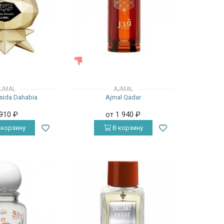
ЖЕНСКИЕ
JMAL
AJMAL
sida Dahabia
Ajmal Qadar
 910
₽
от 1 940
₽
 корзину
В корзину