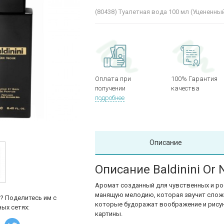
(80438)
Туалетная вода 100 мл (Уцененны
Оплата при
100% Гарантия
получении
качества
подробнее
Описание
Описание Baldinini Or 
Аромат созданный для чувственных и р
манящую мелодию, которая звучит слож
? Поделитесь им с
которые будоражат воображение и рису
ых сетях:
картины.