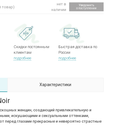
нет в
Уведомить
й товар)
о поступлении
наличии
Скидки постоянным
Быстрая доставка по
клиентам
России
подробнее
подробнее
Характеристики
Noir
оскошных женщин, создающий привлекательную и
ными, искушающими и сексуальными оттенками,
ют перед глазами прекрасные и невероятно страстные