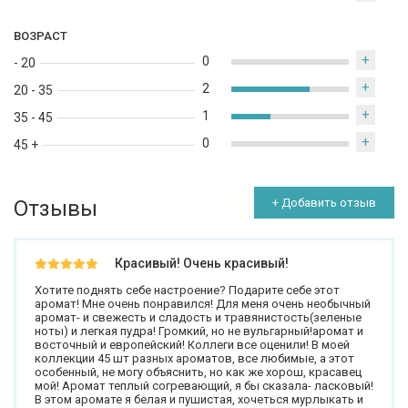
ВОЗРАСТ
+
0
- 20
+
2
20 - 35
+
1
35 - 45
+
0
45 +
Отзывы
+ Добавить отзыв
Красивый! Очень красивый!
Хотите поднять себе настроение? Подарите себе этот
аромат! Мне очень понравился! Для меня очень необычный
аромат- и свежесть и сладость и травянистость(зеленые
ноты) и легкая пудра! Громкий, но не вульгарный!аромат и
восточный и европейский! Коллеги все оценили! В моей
коллекции 45 шт разных ароматов, все любимые, а этот
особенный, не могу объяснить, но как же хорош, красавец
мой! Аромат теплый согревающий, я бы сказала- ласковый!
В этом аромате я белая и пушистая, хочеться мурлыкать и