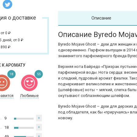
ия о доставке
Описание
Описание Byredo Moja
,
от 0
₽
 5 дней,
от 0
₽
Byredo Mojave Ghost – духи для женщин 
 890
₽
одновременно. Парфюм выпущен в 2014 г
знаменитого парфюмерного бренда Byred
 К АРОМАТУ
Верхняя нота Байредо «Призрак пустыни»
парфюмерной воды. Нота сердца: весен
18
55
и сладкий, пудровый аромат фиалки. Так
подчеркивает великолепие и женственн
(шлейфовые) ноты – мягкий, слегка баль
равится
Любимые
окутывают соблазняющим шлейфом.
Byredo Mojave Ghost – духи для дерзких 
под обладателя, как бы «приручаясь» вл
новому.
9
+
18
+
49
+