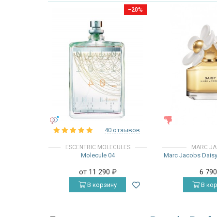
−20%
УНИСЕКС
ЖЕНСКИЕ
40 отзывов
ESCENTRIC MOLECULES
MARC J
Molecule 04
Marc Jacobs Daisy 
от 11 290
₽
6 79
В корзину
В кор