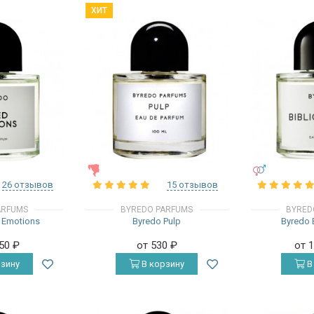
ХИТ
ЖЕНСКИЕ
УНИСЕКС
26 отзывов
15 отзывов
ARFUMS
BYREDO PARFUMS
BYRED
 Emotions
Byredo Pulp
Byredo 
450
₽
от 530
₽
от 
зину
В корзину
В