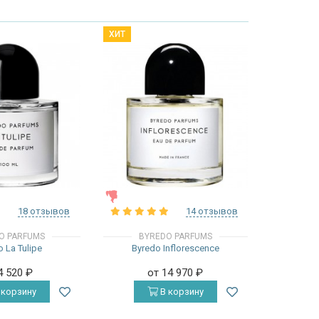
ХИТ
ЖЕНСКИЕ
18 отзывов
14 отзывов
O PARFUMS
BYREDO PARFUMS
 La Tulipe
Byredo Inflorescence
4 520
₽
от 14 970
₽
 корзину
В корзину