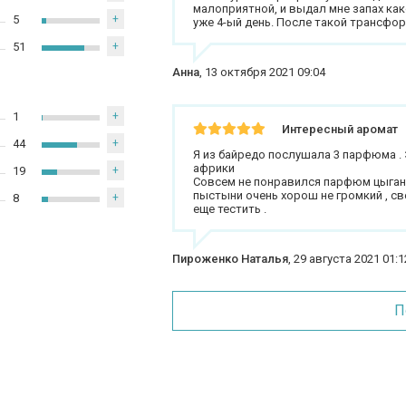
малоприятной, и выдал мне запах как
5
+
уже 4-ый день. После такой трансфо
51
+
Анна
,
13 октября 2021 09:04
1
+
Интересный аромат
44
+
Я из байредо послушала 3 парфюма . 
африки
19
+
Совсем не понравился парфюм цыганс
пыстыни очень хорош не громкий , св
8
+
еще тестить .
Пироженко Наталья
,
29 августа 2021 01:1
П