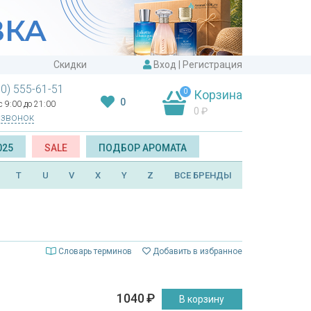
Скидки
Вход
|
Регистрация
00) 555-61-51
0
Корзина
0
 9:00 до 21:00
0
₽
 звонок
025
SALE
ПОДБОР АРОМАТА
T
U
V
X
Y
Z
ВСЕ БРЕНДЫ
Словарь терминов
Добавить в избранное
1040
₽
В корзину