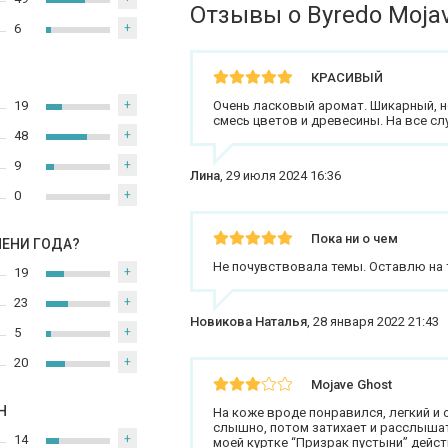
Отзывы о Byredo Moja
6
+
КРАСИВЫЙ
19
+
Очень ласковый аромат. Шикарный, н
смесь цветов и древесины. На все сл
48
+
9
+
Лина
,
29 июля 2024 16:36
0
+
Пока ни о чем
МЕНИ ГОДА?
Не почувствовала темы. Оставлю на 
19
+
23
+
Новикова Наталья
,
28 января 2022 21:43
5
+
20
+
Mojave Ghost
Н
На коже вроде понравился, легкий и
слышно, потом затихает и расслышат
14
+
моей куртке “Призрак пустыни” дейс