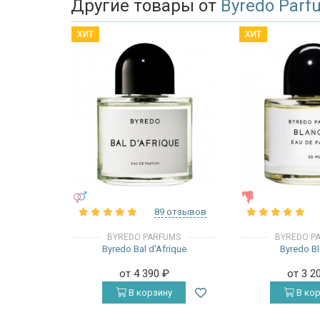
Другие товары от
Byredo Parf
ХИТ
ХИТ
УНИСЕКС
ЖЕНСКИЕ
89 отзывов
BYREDO PARFUMS
BYREDO P
Byredo Bal d'Afrique
Byredo B
от 4 390
₽
от 3 2
В корзину
В кор