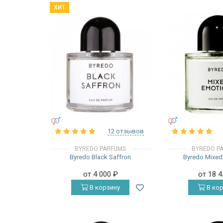
ХИТ
УНИСЕКС
УНИСЕКС
12 отзывов
BYREDO PARFUMS
BYREDO P
Byredo Black Saffron
Byredo Mixed
от 4 000
₽
от 18 
В корзину
В кор