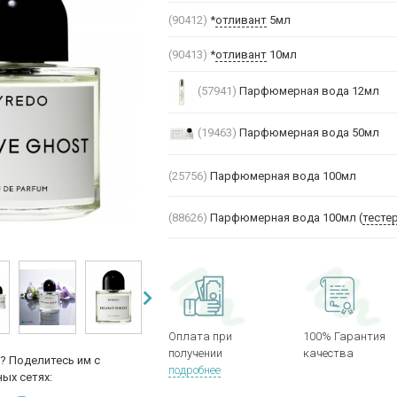
(90412)
*
отливант
5мл
(90413)
*
отливант
10мл
(57941)
Парфюмерная вода 12мл
(19463)
Парфюмерная вода 50мл
(25756)
Парфюмерная вода 100мл
(88626)
Парфюмерная вода 100мл (
тесте
Оплата при
100% Гарантия
получении
качества
? Поделитесь им с
подробнее
ых сетях: