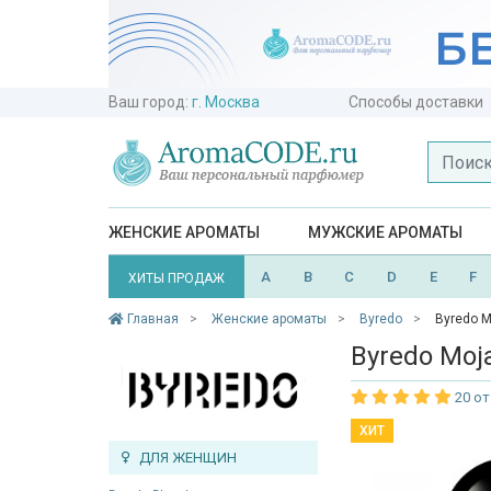
Ваш город:
г. Москва
Способы доставки
ЖЕНСКИЕ АРОМАТЫ
МУЖСКИЕ АРОМАТЫ
A
B
C
D
E
F
ХИТЫ ПРОДАЖ
Главная
Женские ароматы
Byredo
Byredo M
Byredo Moj
20 о
ХИТ
ДЛЯ ЖЕНЩИН