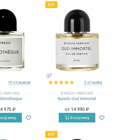
ХИТ
УНИСЕКС
10 отзывов
2 отзыва
O PARFUMS
BYREDO PARFUMS
Bibliotheque
Byredo Oud Immortel
14 970
₽
от 14 990
₽
 корзину
В корзину
ХИТ