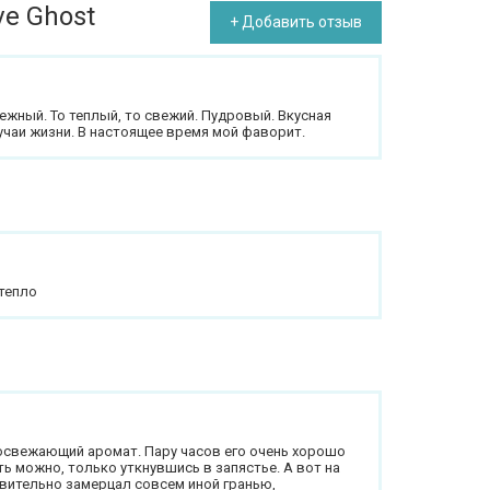
ve Ghost
+ Добавить отзыв
ежный. То теплый, то свежий. Пудровый. Вкусная
учаи жизни. В настоящее время мой фаворит.
тепло
 освежающий аромат. Пару часов его очень хорошо
ь можно, только уткнувшись в запястье. А вот на
твительно замерцал совсем иной гранью,