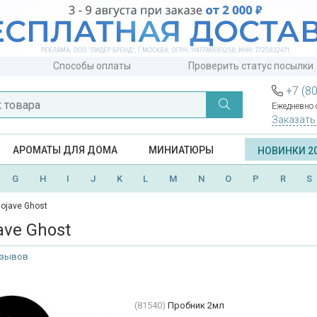
Способы оплаты
Проверить статус посылки
+7 (8
Ежедневно с
Заказать
АРОМАТЫ ДЛЯ ДОМА
МИНИАТЮРЫ
НОВИНКИ 2
G
H
I
J
K
L
M
N
O
P
R
S
ojave Ghost
ave Ghost
тзывов
(81540)
Пробник 2мл