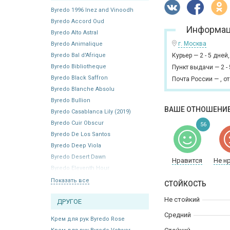
Byredo 1996 Inez and Vinoodh
Byredo Accord Oud
Информац
Byredo Alto Astral
г. Москва
Byredo Animalique
Byredo Bal d'Afrique
Курьер
—
2 - 5 дней
Byredo Bibliotheque
Пункт выдачи
—
2 -
Byredo Black Saffron
Почта России
—
,
от
Byredo Blanche Absolu
Byredo Bullion
ВАШЕ ОТНОШЕНИЕ
Byredo Casablanca Lily (2019)
Byredo Cuir Obscur
56
Byredo De Los Santos
Byredo Deep Viola
Byredo Desert Dawn
Нравится
Не н
Byredo Eleventh Hour
Показать все
СТОЙКОСТЬ
Не стойкий
ДРУГОЕ
Средний
Крем для рук Byredo Rose