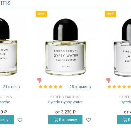
ums
ХИТ
ХИТ
ЖЕНСКИЕ
ЖЕНСКИЕ
21 отзыв
25 отзывов
ARFUMS
BYREDO PARFUMS
BYRED
lanche
Byredo Gypsy Water
Byredo
00
₽
от 3 230
₽
от 
зину
В корзину
В