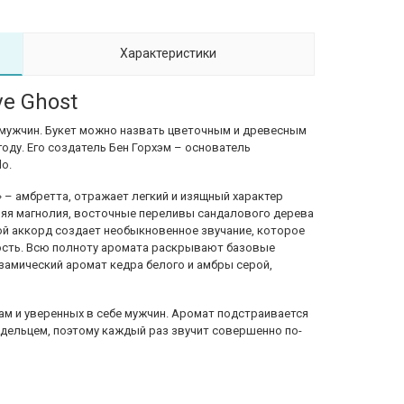
Характеристики
ve Ghost
и мужчин. Букет можно назвать цветочным и древесным
оду. Его создатель Бен Горхэм – основатель
o.
 – амбретта, отражает легкий и изящный характер
няя магнолия, восточные переливы сандалового дерева
ой аккорд создает необыкновенное звучание, которое
ость. Всю полноту аромата раскрывают базовые
замический аромат кедра белого и амбры серой,
дам и уверенных в себе мужчин. Аромат подстраивается
адельцем, поэтому каждый раз звучит совершенно по-