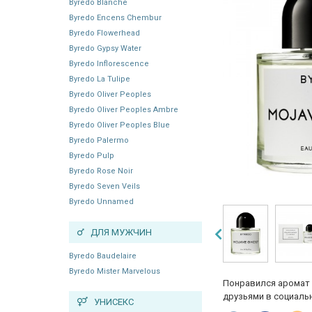
Byredo Blanche
Byredo Encens Chembur
Byredo Flowerhead
Byredo Gypsy Water
Byredo Inflorescence
Byredo La Tulipe
Byredo Oliver Peoples
Byredo Oliver Peoples Ambre
Byredo Oliver Peoples Blue
Byredo Palermo
Byredo Pulp
Byredo Rose Noir
Byredo Seven Veils
Byredo Unnamed
ДЛЯ МУЖЧИН
Byredo Baudelaire
Byredo Mister Marvelous
Понравился аромат 
друзьями в социальн
УНИСЕКС