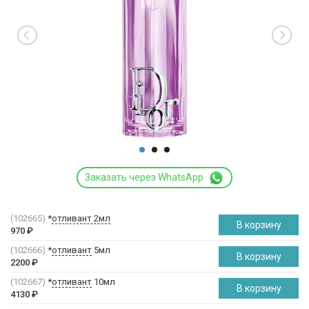
Заказать через WhatsApp
(102665)
*
отливант 2мл
В корзину
970
₽
(102666)
*
отливант
5мл
В корзину
2200
₽
(102667)
*
отливант
10мл
В корзину
4130
₽