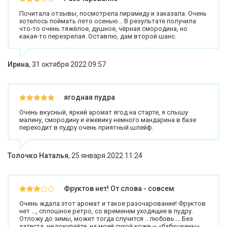
Почитала отзывы, посмотрела пирамиду и заказала. Очень
хотелось поймать лето осенью... В результате получила
что-то очень тяжёлое, душное, чёрная смородина, но
какая-то перезрелая. Оставлю, дам второй шанс.
Ирина
,
31 октября 2022 09:57
ягодная пудра
Очень вкусный, яркий аромат ягод на старте, я слышу
малину, смородину и ежевику немного мандарина в базе
переходит в пудру очень приятный шлейф.
Толочко Наталья
,
25 января 2022 11:24
Фруктов нет! От слова - совсем
Очень ждала этот аромат и такое разочарование! Фруктов
нет ..., сплошное ретро, со временем уходящее в пудру.
Отложу до зимы, может тогда случится .. любовь.... Без
затеста, не покупайте, на моей сухой коже — «бабушкины»