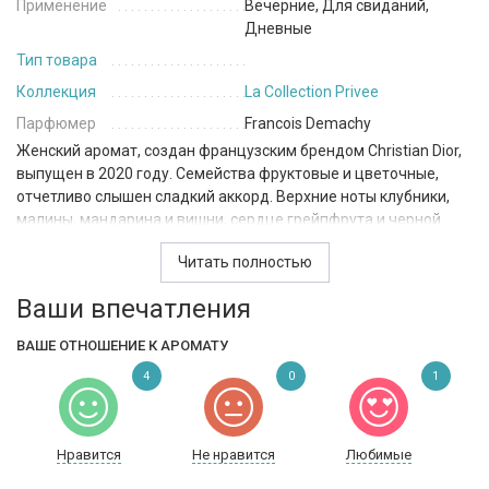
Применение
Вечерние, Для свиданий,
Дневные
Тип товара
Коллекция
La Collection Privee
Парфюмер
Francois Demachy
Женский аромат, создан французским брендом Christian Dior,
выпущен в 2020 году. Семейства фруктовые и цветочные,
отчетливо слышен сладкий аккорд. Верхние ноты клубники,
малины, мандарина и вишни, сердце грейпфрута и черной
смородины. Базовые ноты пачули и мускуса образуют
Читать полностью
целостный образ букета и пирамиду этого аромата. Шлейф
яркий и насыщенный, вкусная и реалистичная черная
Ваши впечатления
смородина вместе с соком грейпфрута создают сладкое и
аппетитное сочетание, которое выходит на первый план
ВАШЕ ОТНОШЕНИЕ К АРОМАТУ
аромата.
4
0
1
Нравится
Не нравится
Любимые