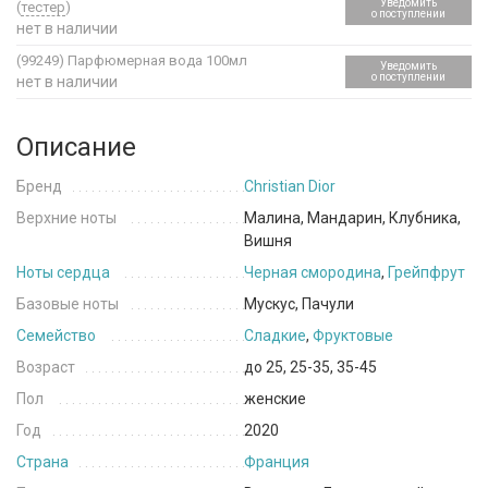
Уведомить
(
тестер
)
о поступлении
нет в наличии
(99249)
Парфюмерная вода 100мл
Уведомить
о поступлении
нет в наличии
Описание
Бренд
Christian Dior
Верхние ноты
Малина, Мандарин, Клубника,
Вишня
Ноты сердца
Черная смородина
,
Грейпфрут
Базовые ноты
Мускус, Пачули
Семейство
Сладкие
,
Фруктовые
Возраст
до 25, 25-35, 35-45
Пол
женские
Год
2020
Страна
Франция