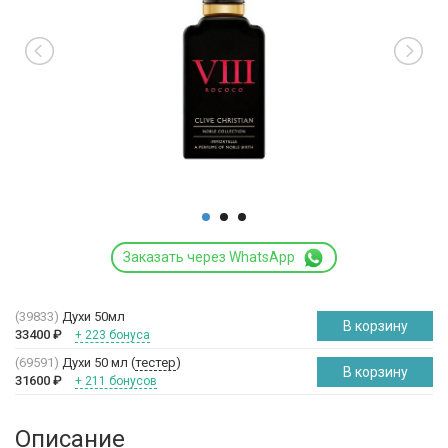
Заказать через WhatsApp
(39833)
Духи 50мл
В корзину
33400
₽
+ 223 бонуса
(69591)
Духи 50 мл (
тестер
)
В корзину
31600
₽
+ 211 бонусов
Описание