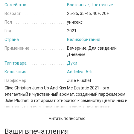
Семейство
Восточные
,
Цветочные
Возраст
25-35, 35-45, 40+, 20+
Пол
унисекс
Год
2021
Страна
Великобритания
Применение
Вечерние, Для свиданий,
Дневные
Тип товара
Духи
Коллекция
Addictive Arts
Парфюмер
Julie Pluchet
Clive Christian Jump Up And Kiss Me Ecstatic 2021 - это
элегантный и чувственный аромат, созданный парфюмером
Julie Pluchet. Этот аромат относится к семейству цветочных и
восточных, за счет гармоничного сочетания верхних,
сердечных и базовых нот.
Читать полностью
Верхние ноты горького апельсина, мандарина и розового
Ваши впечатления
перца создают яркий и энергичный вводный аккорд. В сердце