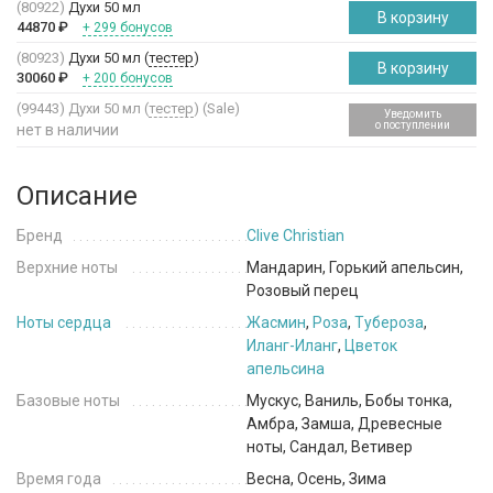
(80922)
Духи 50 мл
В корзину
44870
₽
+ 299 бонусов
(80923)
Духи 50 мл (
тестер
)
В корзину
30060
₽
+ 200 бонусов
(99443)
Духи 50 мл (
тестер
) (Sale)
Уведомить
о поступлении
нет в наличии
Описание
Бренд
Clive Christian
Верхние ноты
Мандарин, Горький апельсин,
Розовый перец
Ноты сердца
Жасмин
,
Роза
,
Тубероза
,
Иланг-Иланг
,
Цветок
апельсина
Базовые ноты
Мускус, Ваниль, Бобы тонка,
Амбра, Замша, Древесные
ноты, Сандал, Ветивер
Время года
Весна, Осень, Зима