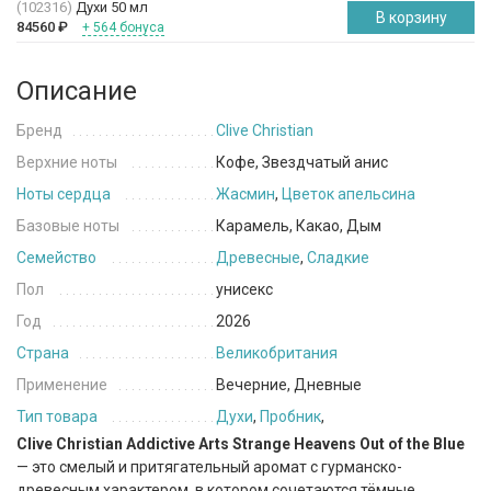
(102316)
Духи 50 мл
В корзину
84560
₽
+ 564 бонуса
Описание
Бренд
Clive Christian
Верхние ноты
Кофе, Звездчатый анис
Ноты сердца
Жасмин
,
Цветок апельсина
Базовые ноты
Карамель, Какао, Дым
Семейство
Древесные
,
Сладкие
Пол
унисекс
Год
2026
Страна
Великобритания
Применение
Вечерние, Дневные
Тип товара
Духи
,
Пробник
,
Clive Christian Addictive Arts Strange Heavens Out of the Blue
— это смелый и притягательный аромат с гурманско-
древесным характером, в котором сочетаются тёмные,