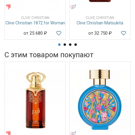
и нестандартных композиций. Он тёплый, глубокий и немного
ЖЕНСКИЕ
УНИСЕКС
мистический, идеально подходит для прохладной погоды и
особых случаев, когда хочется выделиться и оставить
CLIVE CHRISTIAN
CLIVE CHRISTIAN
насыщенный, запоминающийся шлейф.
Clive Christian 1872 for Woman
Clive Christian Matsukita
от 25 680
₽
от 32 750
₽
С этим товаром покупают
ЖЕНСКИЕ
УНИСЕКС