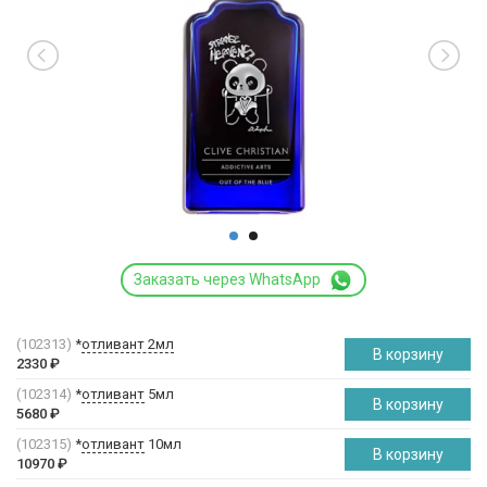
Заказать через WhatsApp
(102313)
*
отливант 2мл
В корзину
2330
₽
(102314)
*
отливант
5мл
В корзину
5680
₽
(102315)
*
отливант
10мл
В корзину
10970
₽