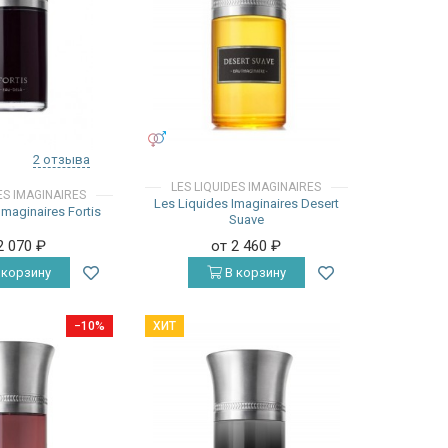
УНИСЕКС
2 отзыва
LES LIQUIDES IMAGINAIRES
ES IMAGINAIRES
Les Liquides Imaginaires Desert
Imaginaires Fortis
Suave
2 070
₽
от 2 460
₽
 корзину
В корзину
−10%
ХИТ