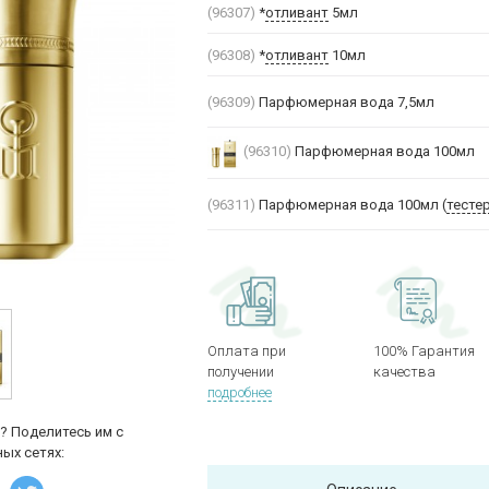
(96307)
*
отливант
5мл
(96308)
*
отливант
10мл
(96309)
Парфюмерная вода 7,5мл
(96310)
Парфюмерная вода 100мл
(96311)
Парфюмерная вода 100мл (
тесте
Оплата при
100% Гарантия
получении
качества
подробнее
? Поделитесь им с
ых сетях: