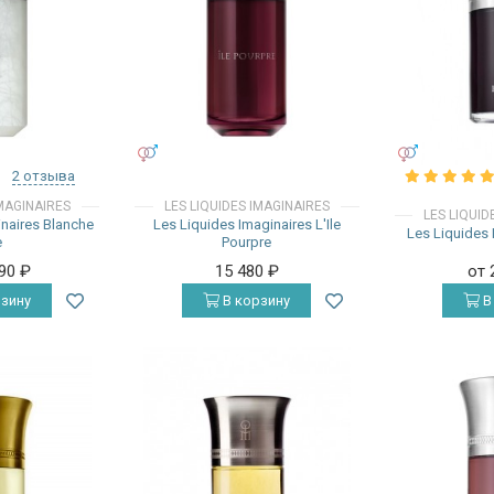
УНИСЕКС
УНИСЕКС
2 отзыва
IMAGINAIRES
LES LIQUIDES IMAGINAIRES
LES LIQUID
inaires Blanche
Les Liquides Imaginaires L'Ile
Les Liquides 
e
Pourpre
190
₽
15 480
₽
от 
зину
В корзину
В