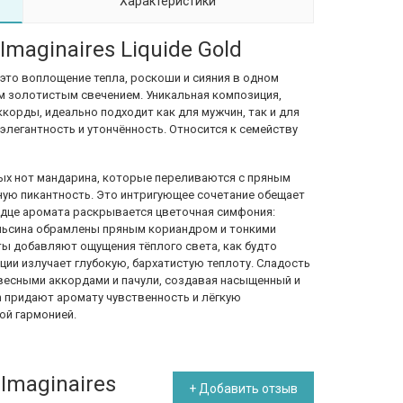
Характеристики
Imaginaires Liquide Gold
это воплощение тепла, роскоши и сияния в одном
м золотистым свечением. Уникальная композиция,
корды, идеально подходит как для мужчин, так и для
легантность и утончённость. Относится к семейству
ых нот мандарина, которые переливаются с пряным
ую пикантность. Это интригующее сочетание обещает
ердце аромата раскрывается цветочная симфония:
льсина обрамлены пряным кориандром и тонкими
ы добавляют ощущения тёплого света, как будто
ции излучает глубокую, бархатистую теплоту. Сладость
евесными аккордами и пачули, создавая насыщенный и
n придают аромату чувственность и лёгкую
ой гармонией.
 Imaginaires
+ Добавить отзыв