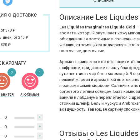
Описание
ия о доставке
Описание Les Liquides 
Les Liquides Imaginaires Liquide Gold
— 
,
от 370
₽
аромате, который окутывает кожу мягки
 5 дней,
от 240
₽
объединившая восточные и солнечные ак
 320
₽
женщин, стремящихся подчеркнуть свою э
восточные, цветочные.
Аромат начинается с освежающих и тёпл
 К АРОМАТУ
шафраном, придающим началу благородн
0
1
путешествие в мир богатых эмоций. В с
нежный жасмин и ароматный цветок апе
нюансами семян моркови. Солнечные нот
согретого летним солнцем. База компози
равится
Любимые
ванили и лабданума переплетается с др
стойкий шлейф. Белый мускус и Ambroxa
воздушность, завершая картину спокойн
0
+
0
+
Отзывы о Les Liquides
0
+