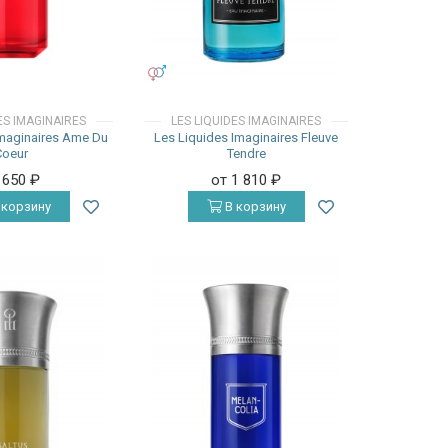
УНИСЕКС
ES IMAGINAIRES
LES LIQUIDES IMAGINAIRES
Imaginaires Ame Du
Les Liquides Imaginaires Fleuve
Coeur
Tendre
 650
₽
от 1 810
₽
 корзину
В корзину