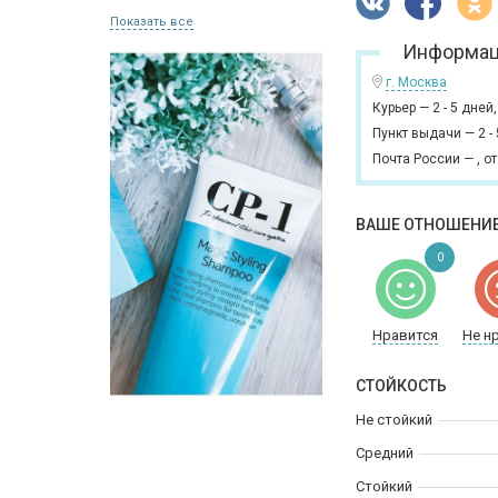
Показать все
Информац
г. Москва
Курьер
—
2 - 5 дней
Пункт выдачи
—
2 -
Почта России
—
,
от
ВАШЕ ОТНОШЕНИЕ
0
Нравится
Не н
СТОЙКОСТЬ
Не стойкий
Средний
Стойкий