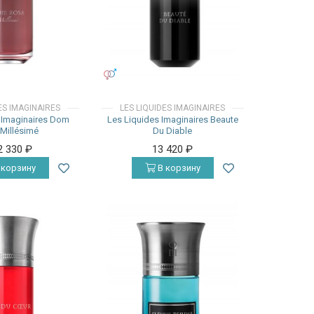
УНИСЕКС
ES IMAGINAIRES
LES LIQUIDES IMAGINAIRES
 Imaginaires Dom
Les Liquides Imaginaires Beaute
Millésimé
Du Diable
2 330
₽
13 420
₽
 корзину
В корзину