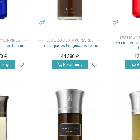
УНИСЕКС
УНИСЕКС
LES LIQUID
IMAGINAIRES
LES LIQUIDES IMAGINAIRES
Les Liquides 
inaires Lacrima
Les Liquides Imaginaires Tellus
70
₽
44 380
₽
12
зину
В корзину
В