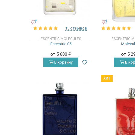
УНИСЕКС
УНИСЕКС
15 отзывов
ESCENTRIC MOLECULES
ESCENTRIC M
Escentric 05
Molecul
от 5 600
₽
от 5 2
В корзину
В кор
ХИТ