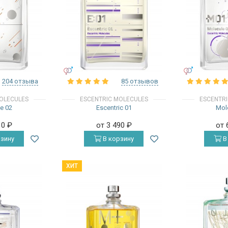
УНИСЕКС
УНИСЕКС
204 отзыва
85 отзывов
OLECULES
ESCENTRIC MOLECULES
ESCENTR
e 02
Escentric 01
Mol
10
₽
от 3 490
₽
от 
зину
В корзину
В
ХИТ