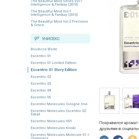
The Beautiful Mind Series Vol-1
Intelligence & Fantasy (2010)
The Beautiful Mind Vol-1
Intelligence & Fantasy (2015)
The Beautiful Mind Vol-2 Precision
& Grace
УНИСЕКС
Boudicca Wode
Escentric 01
Escentric 01 Limited Edition
Escentric 01 Story Edition
Escentric 02
Escentric 03
Escentric 04
Escentric 05
Escentric Molecules Cologne One
Escentric Molecules Escentric 02
Extrait
Escentric Molecules H01
Понравился аромат 
Escentric Molecules Kinski
друзьями в социальн
Escentric Molecules Molecule 01 +
Champaca