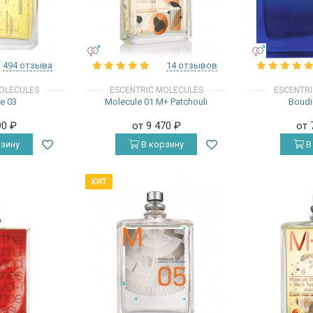
УНИСЕКС
УНИСЕКС
494 отзыва
14 отзывов
OLECULES
ESCENTRIC MOLECULES
ESCENTR
e 03
Molecule 01 M+ Patchouli
Boud
90
₽
от 9 470
₽
от 
зину
В корзину
В
ХИТ