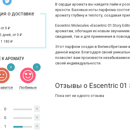
В сердце аромата вы найдете лайм и ро
яркости. Базовые ноты парфюма состоят
ия о доставке
аромату глубину и теплоту, создавая пр
Escentric Molecules «Escentric 01 Story E
,
от 0
₽
ароматам, обогащая их новым звучанием.
 5 дней,
от 0
₽
свиданий, так и для применения в повсе
 1 180
₽
Этот парфюм создан в Великобритании и
данной марки. Благодаря своей уникальност
позволит вам произвести незабываемое 
 К АРОМАТУ
своей индивидуальности.
0
1
Отзывы о Escentric 01 S
равится
Любимые
Пока нет ни одного отзыва
0
+
0
+
1
+