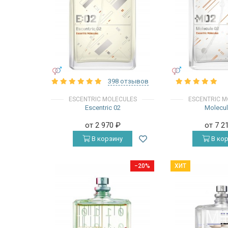
УНИСЕКС
УНИСЕКС
398 отзывов
ESCENTRIC MOLECULES
ESCENTRIC M
Escentric 02
Molecul
от 2 970
₽
от 7 2
В корзину
В кор
−20%
ХИТ