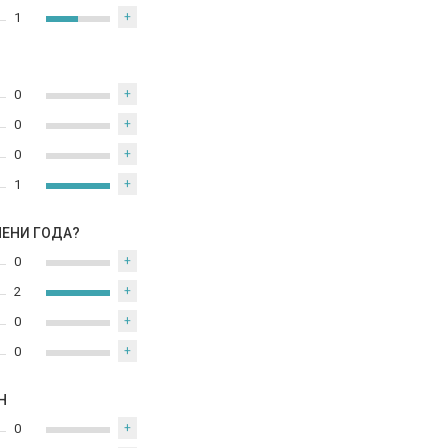
1
+
0
+
0
+
0
+
1
+
МЕНИ ГОДА?
0
+
2
+
0
+
0
+
Н
0
+