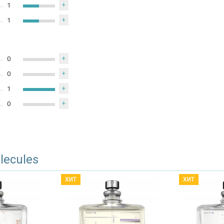
1
+
1
+
0
+
0
+
1
+
0
+
lecules
ХИТ
ХИТ