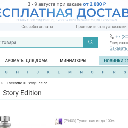
Способы оплаты
Проверить статус посылки
+7 (8
Ежедневно с
Заказать
АРОМАТЫ ДЛЯ ДОМА
МИНИАТЮРЫ
НОВИНКИ 2
G
H
I
J
K
L
M
N
O
P
R
S
Escentric 01 Story Edition
 Story Edition
(79403)
Туалетная вода 100мл