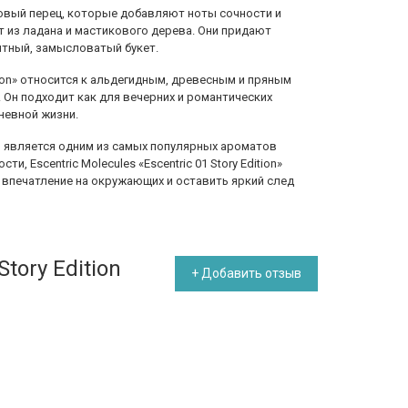
зовый перец, которые добавляют ноты сочности и
 из ладана и мастикового дерева. Они придают
иятный, замысловатый букет.
dition» относится к альдегидным, древесным и пряным
 Он подходит как для вечерних и романтических
дневной жизни.
 является одним из самых популярных ароматов
и, Escentric Molecules «Escentric 01 Story Edition»
впечатление на окружающих и оставить яркий след
tory Edition
+ Добавить отзыв