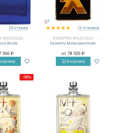
УНИСЕКС
23 отзыва
13 отзывов
IC MOLECULES
ESCENTRIC MOLECULES
icca Wode
Escentric Molecules Kinski
7 360
₽
от 78 520
₽
 корзину
В корзину
−30%