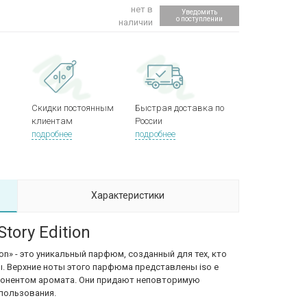
нет в
Уведомить
о поступлении
наличии
Скидки постоянным
Быстрая доставка по
клиентам
России
подробнее
подробнее
Характеристики
tory Edition
dition» - это уникальный парфюм, созданный для тех, кто
 Верхние ноты этого парфюма представлены iso e
понентом аромата. Они придают неповторимую
спользования.