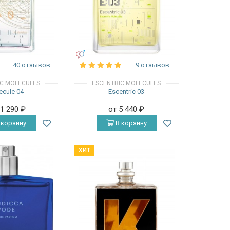
УНИСЕКС
40 отзывов
9 отзывов
IC MOLECULES
ESCENTRIC MOLECULES
ecule 04
Escentric 03
11 290
₽
от 5 440
₽
 корзину
В корзину
ХИТ