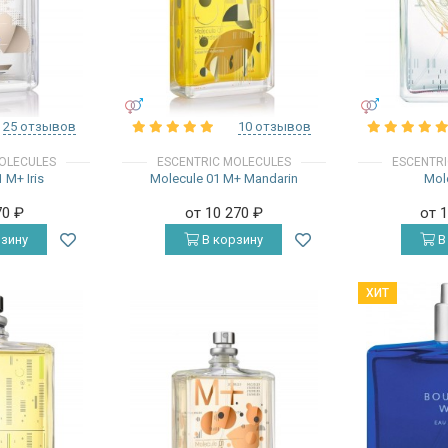
УНИСЕКС
УНИСЕКС
25 отзывов
10 отзывов
OLECULES
ESCENTRIC MOLECULES
ESCENTR
 M+ Iris
Molecule 01 M+ Mandarin
Mol
70
₽
от 10 270
₽
от 
зину
В корзину
В
ХИТ