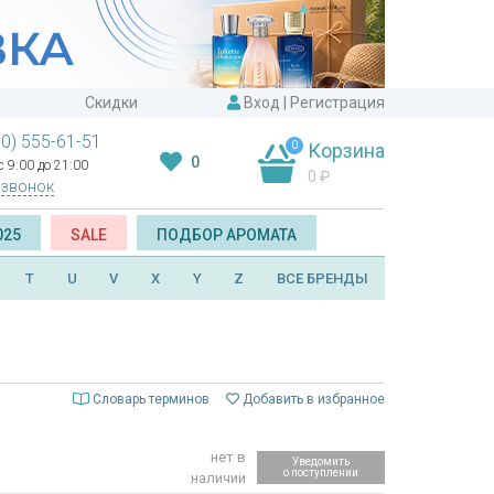
Скидки
Вход
|
Регистрация
00) 555-61-51
0
Корзина
0
 9:00 до 21:00
0
₽
 звонок
025
SALE
ПОДБОР АРОМАТА
T
U
V
X
Y
Z
ВСЕ БРЕНДЫ
Словарь терминов
Добавить в избранное
нет в
Уведомить
о поступлении
наличии