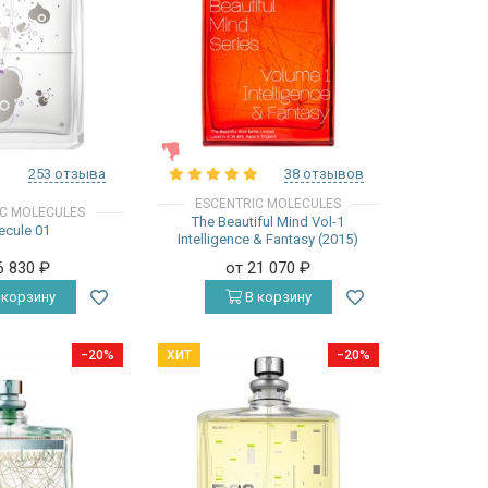
ЖЕНСКИЕ
253 отзыва
38 отзывов
ESCENTRIC MOLECULES
IC MOLECULES
The Beautiful Mind Vol-1
ecule 01
Intelligence & Fantasy (2015)
6 830
₽
от 21 070
₽
 корзину
В корзину
−20%
ХИТ
−20%