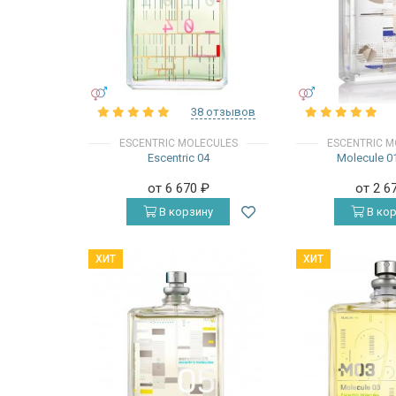
УНИСЕКС
УНИСЕКС
38 отзывов
ESCENTRIC MOLECULES
ESCENTRIC M
Escentric 04
Molecule 01
от 6 670
₽
от 2 6
В корзину
В кор
ХИТ
ХИТ