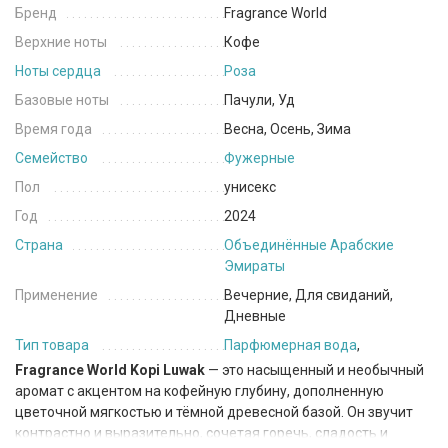
Бренд
Fragrance World
Верхние ноты
Кофе
Ноты сердца
Роза
Базовые ноты
Пачули, Уд
Время года
Весна, Осень, Зима
Семейство
Фужерные
Пол
унисекс
Год
2024
Страна
Объединённые Арабские
Эмираты
Применение
Вечерние, Для свиданий,
Дневные
Тип товара
Парфюмерная вода
,
Fragrance World Kopi Luwak
— это насыщенный и необычный
аромат с акцентом на кофейную глубину, дополненную
цветочной мягкостью и тёмной древесной базой. Он звучит
контрастно и выразительно, сочетая горечь, сладость и