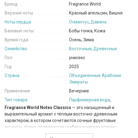
Бренд
Fragrance World
Верхние ноты
Красный апельсин, Вишня
Ноты сердца
Османтус
,
Давана
Базовые ноты
Бобы тонка, Кожа
Время года
Осень, Зима
Семейство
Восточные
,
Древесные
Пол
унисекс
Год
2025
Страна
Объединённые Арабские
Эмираты
Применение
Вечерние
Тип товара
Парфюмерная вода
,
Fragrance World Notes Classics
— это насыщенный и
выразительный аромат с тёплым восточно-древесным
характером, в котором сочетаются сочные фруктовые
акценты, пряно-травянистая глубина и мягкая кожано-
гурманская база. Он звучит элегантно, чувственно и немного