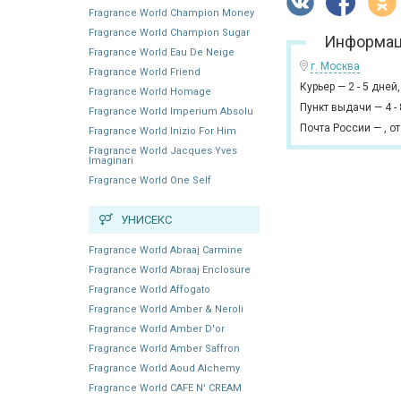
Fragrance World Champion Money
Fragrance World Champion Sugar
Информац
Fragrance World Eau De Neige
г. Москва
Fragrance World Friend
Курьер
—
2 - 5 дней
Fragrance World Homage
Пункт выдачи
—
4 -
Fragrance World Imperium Absolu
Почта России
—
,
от
Fragrance World Inizio For Him
Fragrance World Jacques Yves
Imaginari
Fragrance World One Self
УНИСЕКС
Fragrance World Abraaj Carmine
Fragrance World Abraaj Enclosure
Fragrance World Affogato
Fragrance World Amber & Neroli
Fragrance World Amber D'or
Fragrance World Amber Saffron
Fragrance World Aoud Alchemy
Fragrance World CAFE N' CREAM