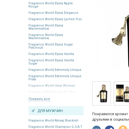
Fragrance World Elysia Apple
Rouge
Fragrance World Elysia Elegance
Fragrance World Elysia Lychee Fizz
Fragrance World Elysia
Marshmallow
Fragrance World Elysia
Marshmallow
Fragrance World Elysia Sugar
Patchouli
Fragrance World Elysia Vanilla
Fragrance World Elysia Vanilla
Sugar
Fragrance World Extremely Unique
Fragrance World Extremely Unique
Pista
Fragrance World Ideal Women
Fragrance World Inizio For Her
Показать все
ДЛЯ МУЖЧИН
Понравился аромат 
друзьями в социальн
Fragrance World Abraaj Brackish
Fragrance World Champion G.O.A.T