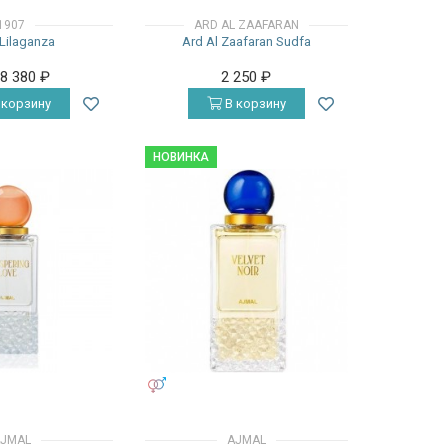
1907
ARD AL ZAAFARAN
Lilaganza
Ard Al Zaafaran Sudfa
28 380
₽
2 250
₽
 корзину
В корзину
НОВИНКА
УНИСЕКС
JMAL
AJMAL