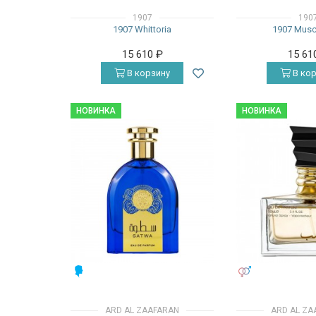
1907
190
1907 Whittoria
1907 Musc
15 610
₽
15 61
В корзину
В кор
НОВИНКА
НОВИНКА
МУЖСКИЕ
УНИСЕКС
ARD AL ZAAFARAN
ARD AL ZA