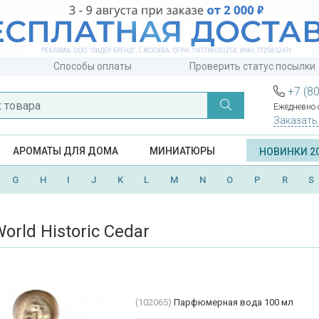
Способы оплаты
Проверить статус посылки
+7 (8
Ежедневно с
Заказать
АРОМАТЫ ДЛЯ ДОМА
МИНИАТЮРЫ
НОВИНКИ 2
G
H
I
J
K
L
M
N
O
P
R
S
orld Historic Cedar
(102065)
Парфюмерная вода 100 мл