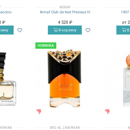
7
ARMAF
accino
Armaf Club de Nuit Precieux IV
1907 
0
₽
4 520
₽
от 
зину
В корзину
В
НОВИНКА
ЖЕНСКИЕ
ЖЕНСКИЕ
AFARAN
ARD AL ZAAFARAN
A