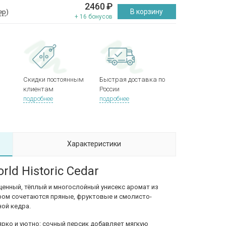
2460
₽
В корзину
ер
)
+ 16 бонусов
Скидки постоянным
Быстрая доставка по
клиентам
России
подробнее
подробнее
Характеристики
ld Historic Cedar
сыщенный, тёплый и многослойный унисекс аромат из
ром сочетаются пряные, фруктовые и смолисто-
ной кедра.
ярко и уютно: сочный персик добавляет мягкую