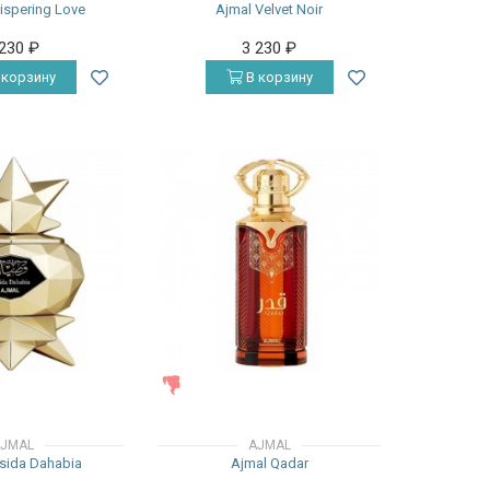
ispering Love
Ajmal Velvet Noir
 230
₽
3 230
₽
 корзину
В корзину
ЖЕНСКИЕ
JMAL
AJMAL
sida Dahabia
Ajmal Qadar