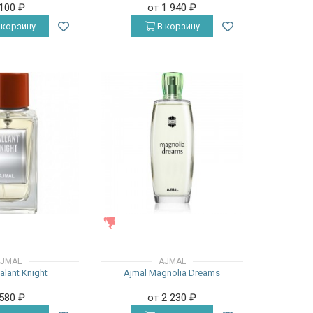
 100
₽
от 1 940
₽
 корзину
В корзину
ЖЕНСКИЕ
JMAL
AJMAL
alant Knight
Ajmal Magnolia Dreams
 580
₽
от 2 230
₽