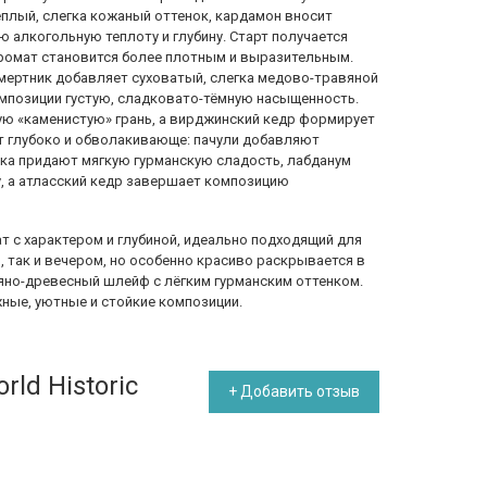
плый, слегка кожаный оттенок, кардамон вносит
ю алкогольную теплоту и глубину. Старт получается
ромат становится более плотным и выразительным.
смертник добавляет суховатый, слегка медово-травяной
омпозиции густую, сладковато-тёмную насыщенность.
ю «каменистую» грань, а вирджинский кедр формирует
ит глубоко и обволакивающе: пачули добавляют
нка придают мягкую гурманскую сладость, лабданум
, а атласский кедр завершает композицию
мат с характером и глубиной, идеально подходящий для
м, так и вечером, но особенно красиво раскрывается в
ряно-древесный шлейф с лёгким гурманским оттенком.
ные, уютные и стойкие композиции.
ld Historic
+ Добавить отзыв