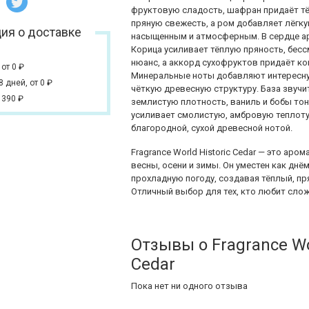
фруктовую сладость, шафран придаёт тё
пряную свежесть, а ром добавляет лёгку
ия о доставке
насыщенным и атмосферным. В сердце а
Корица усиливает тёплую пряность, бес
нюанс, а аккорд сухофруктов придаёт к
,
от 0
₽
Минеральные ноты добавляют интересну
 8 дней,
от 0
₽
чёткую древесную структуру. База звуч
 390
₽
землистую плотность, ваниль и бобы то
усиливает смолистую, амбровую теплоту
благородной, сухой древесной нотой.
Fragrance World Historic Cedar — это аро
весны, осени и зимы. Он уместен как днё
прохладную погоду, создавая тёплый, п
Отличный выбор для тех, кто любит слож
Отзывы о Fragrance Wor
Cedar
Пока нет ни одного отзыва