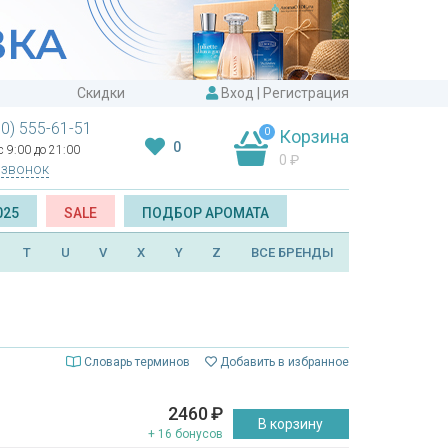
Скидки
Вход
|
Регистрация
00) 555-61-51
0
Корзина
0
 9:00 до 21:00
0
₽
 звонок
025
SALE
ПОДБОР АРОМАТА
T
U
V
X
Y
Z
ВСЕ БРЕНДЫ
Словарь терминов
Добавить в избранное
2460
₽
В корзину
+ 16 бонусов