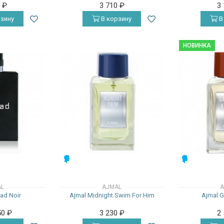
0
₽
3 710
₽
3
зину
В корзину
В
НОВИНКА
МУЖСКИЕ
МУЖСКИЕ
AL
AJMAL
A
ad Noir
Ajmal Midnight Swim For Him
Ajmal G
50
₽
3 230
₽
2