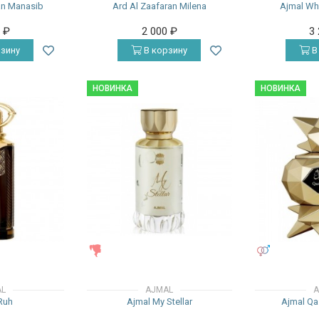
an Manasib
Ard Al Zaafaran Milena
Ajmal Wh
0
₽
2 000
₽
3
зину
В корзину
В
НОВИНКА
НОВИНКА
ЖЕНСКИЕ
УНИСЕКС
AL
AJMAL
A
Ruh
Ajmal My Stellar
Ajmal Qa