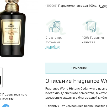
(102066)
Парфюмерная вода 100 мл (
тест
Оплата при
100% Гарантия
получении
качества
подробнее
Описание
Описание Fragrance Wor
Fragrance World Historic Cedar — это на
восточно-древесного семейства, в кото
? Поделитесь им с
древесные акценты с благородной глуби
ых сетях:
С первых нот композиция раскрывается 