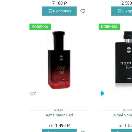
7 100
₽
2 58
В корзину
В кор
НОВИНКА
НОВИНКА
УНИСЕКС
МУЖСКИЕ
AJMAL
AJM
Ajmal Neon Red
Ajmal Nom
от 1 490
₽
от 1 5