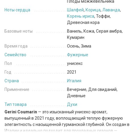
Плоды можжевельника
Ноты сердца
Шалфей
,
Корица
,
Лаванда
,
Корень ириса
, Тоффи,
Древесная кора
Базовые ноты
Ваниль, Кожа, Серая амбра,
Кумарин
Время года
Осень, Зима
Семейство
Фужерные
Пол
унисекс
Год
2021
Страна
Италия
Применение
Вечерние, Для свиданий,
Дневные
Тип товара
Духи
Gerini Coumarin
— это изысканный унисекс-аромат,
выпущенный в 2021 году, воплощающий теплую фужерную
элегантность с насыщенной гурманской глубиной. Он создан в
Италии и идеально подходит для прохладных сезонов —