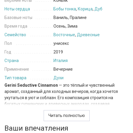
Верхние ноты
Коньяк
Ноты сердца
Бобы тонка
,
Корица
,
Дуб
Базовые ноты
Ваниль, Пралине
Время года
Осень, Зима
Семейство
Восточные
,
Древесные
Пол
унисекс
Год
2019
Страна
Италия
Применение
Вечерние
Тип товара
Духи
Gerini Seductive Cinnamon
— это тёплый и чувственный
аромат, созданный для холодных вечеров, когда хочется
укутаться в уют и соблазн. Его композиция строится на
богатых гурманских и древесных аккордах, создавая
атмосферу утончённой сладости и глубокого комфорта.
Читать полностью
Парфюм открывается роскошной нотой коньяка — плотной,
Ваши впечатления
согревающей, почти ликёрной. Этот аккорд сразу задаёт