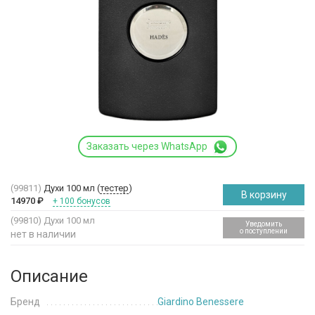
Заказать через WhatsApp
(99811)
Духи 100 мл (
тестер
)
В корзину
14970
₽
+ 100 бонусов
(99810)
Духи 100 мл
Уведомить
о поступлении
нет в наличии
Описание
Бренд
Giardino Benessere