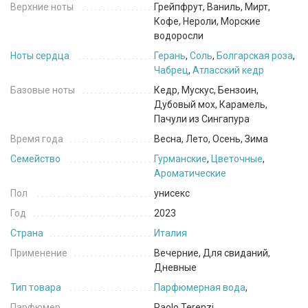
Верхние ноты
Грейпфрут, Ваниль, Мирт,
Кофе, Нероли, Морские
водоросли
Ноты сердца
Герань
,
Соль
,
Болгарская роза
,
Чабрец
,
Атласский кедр
Базовые ноты
Кедр, Мускус, Бензоин,
Дубовый мох, Карамель,
Пачули из Сингапура
Время года
Весна, Лето, Осень, Зима
Семейство
Гурманские
,
Цветочные
,
Ароматические
Пол
унисекс
Год
2023
Страна
Италия
Применение
Вечерние, Для свиданий,
Дневные
Тип товара
Парфюмерная вода
,
Парфюмер
Paolo Terenzi