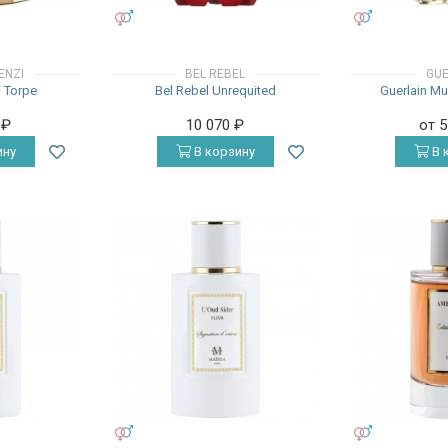
УНИСЕКС
УНИСЕКС
ENZI
BEL REBEL
GUE
i Torpe
Bel Rebel Unrequited
Guerlain Mu
0
₽
10 070
₽
от 
ину
В корзину
В 
УНИСЕКС
УНИСЕКС