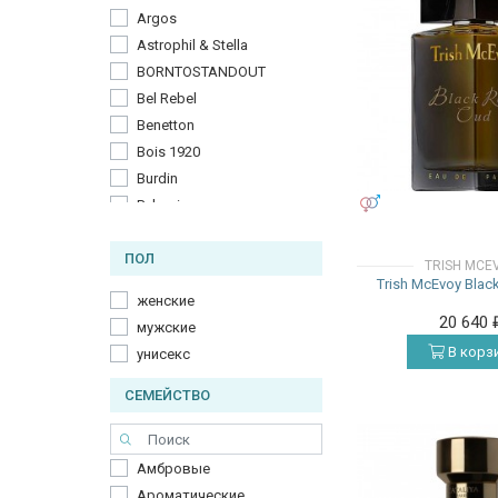
Argos
Astrophil & Stella
BORNTOSTANDOUT
Bel Rebel
Benetton
Bois 1920
Burdin
УНИСЕКС
Bvlgari
Cacharel
ПОЛ
Carner Barcelona
TRISH MCE
Trish McEvoy Blac
Carolina Herrera
женские
Chopard
20 640
мужские
Creed
В корз
унисекс
Dolce & Gabbana
Electimuss
СЕМЕЙСТВО
Elizabeth Arden
Ella K Parfums
Амбровые
Fragrance World
Ароматические