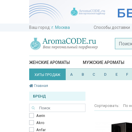
Ваш город:
г. Москва
Способы доставки
ЖЕНСКИЕ АРОМАТЫ
МУЖСКИЕ АРОМАТЫ
A
B
C
D
E
F
ХИТЫ ПРОДАЖ
Главная
БРЕНД
Сортировать:
По н
Aerin
Akro
Anfar