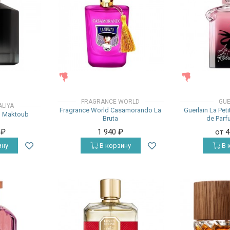
ЖЕНСКИЕ
ЖЕНСКИЕ
FRAGRANCE WORLD
GUE
LIYA
Fragrance World Casamorando La
Guerlain La Pet
El Maktoub
Bruta
de Parf
0
₽
1 940
₽
от 
ину
В корзину
В 