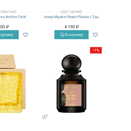
 PARFUMS
ISSEY MIYAKE
ms Ambre Fatal
Issey Miyake Pleats Please L'Eau
200
₽
4 190
₽
корзину
В корзину
−1%
УНИСЕКС