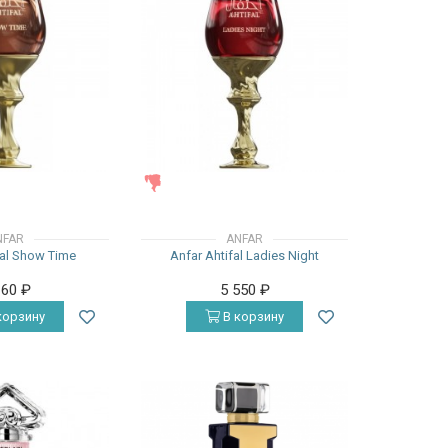
ЖЕНСКИЕ
NFAR
ANFAR
fal Show Time
Anfar Ahtifal Ladies Night
160
₽
5 550
₽
корзину
В корзину