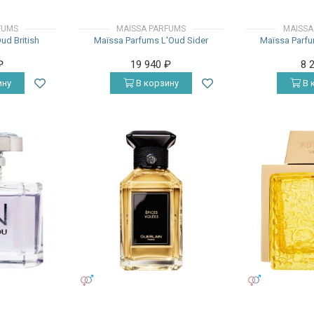
FUMS
MAISSA PARFUMS
MAISSA
ud British
Maïssa Parfums L'Oud Sider
Maïssa Parfu
₽
19 940
₽
8 
ину
В корзину
В 
УНИСЕКС
УНИСЕКС