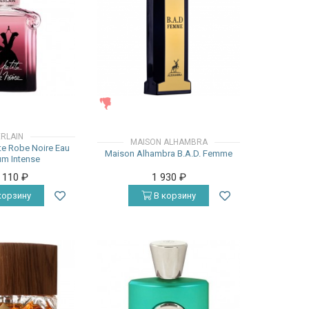
ЖЕНСКИЕ
RLAIN
MAISON ALHAMBRA
ite Robe Noire Eau
Maison Alhambra B.A.D. Femme
um Intense
4 110
₽
1 930
₽
корзину
В корзину