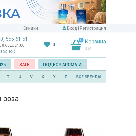
Скидки
Вход
|
Регистрация
00) 555-61-51
0
Корзина
0
 9:00 до 21:00
0
₽
 звонок
025
SALE
ПОДБОР АРОМАТА
T
U
V
X
Y
Z
ВСЕ БРЕНДЫ
 роза