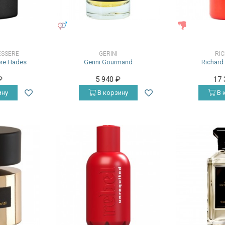
УНИСЕКС
ЖЕНСКИЕ
ESSERE
GERINI
RI
ere Hades
Gerini Gourmand
Richard
₽
5 940
₽
17
ину
В корзину
В 