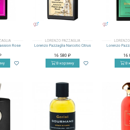
УНИСЕКС
УНИСЕКС
ZAGLIA
LORENZO PAZZAGLIA
LORENZO
Passion Rose
Lorenzo Pazzaglia Narcotic Citrus
Lorenzo Pazz
₽
16 580
₽
16
ину
В корзину
В 