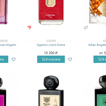
ЖЕНСКИЕ
УНИСЕКС
AMBRA
GGEMA
K
ose Origami
Ggema Love's Divine
Kilian Angel
₽
10 200
₽
от 
ину
В корзину
В 