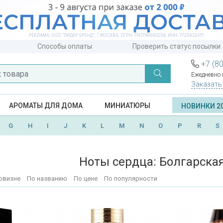
Способы оплаты
Проверить статус посылки
+7 (8
Ежедневно с
Заказать
АРОМАТЫ ДЛЯ ДОМА
МИНИАТЮРЫ
НОВИНКИ 2
G
H
I
J
K
L
M
N
O
P
R
S
Ноты сердца: Болгарская
овизне
По названию
По цене
По популярности