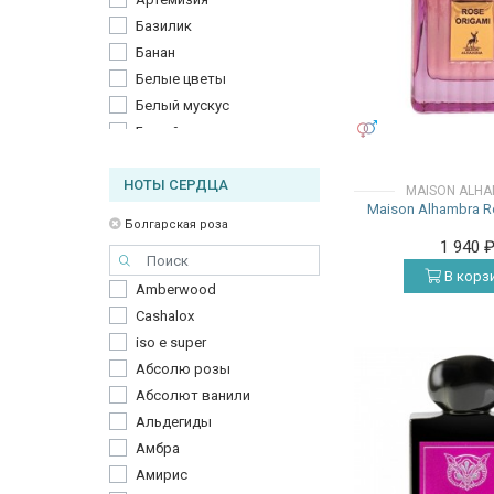
Les Destinations
Базилик
Lorenzo Pazzaglia
Банан
Louis Vuitton
Белые цветы
Maison Alhambra
Белый мускус
Maison Cataliya
УНИСЕКС
Белый персик
Maissa Parfums
Бергамот
Mancera
НОТЫ СЕРДЦА
Болгарская роза
Mizensir
MAISON ALH
Maison Alhambra R
Бурбонская ваниль
Montale
Болгарская роза
Ваниль
Moschino
1 940
Ветивер
Nicheend
В корз
Amberwood
Вишня
Noble Royale
Cashalox
Водные ноты
Parfums BDK Paris
iso e super
Водяные ноты
Parfums de Marly
Абсолю розы
Гваяк
Puredistance
Абсолют ванили
Гвоздика
Remy Latour
Альдегиды
Гедион
Richard
Амбра
Гелиотроп
Rituals
Амирис
Герань
Rochas