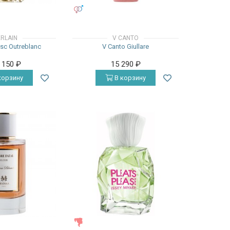
УНИСЕКС
RLAIN
V CANTO
sc Outreblanc
V Canto Giullare
5 150
₽
15 290
₽
корзину
В корзину
ЖЕНСКИЕ