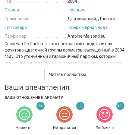
Год
2004
Страна
Франция
Применение
Для свиданий, Дневные
Тип товара
Парфюмерная вода
,
Парфюмер
Antoine Maisondieu
Gucci Eau De Parfum II - это прекрасный представитель
фруктово-цветочной группы ароматов, выпущенный в 2004
году. Это утонченный и гармоничный парфюм, который
окутывает своего обладателя мягкими и нежными нотами.
Начальная нота апельсина, мандарина и черной смородины
Читать полностью
создают эффект свежести и легкости. Ноты апельсина и
Ваши впечатления
красных ягод добавляют нотки сладости и освежающего
аромата. Аромат кассии придает парфюму теплоту и
ВАШЕ ОТНОШЕНИЕ К АРОМАТУ
специальную изюминку.
31
2
121
Сердечные ноты – это композиция из жасмина, пиона,
фрезии, ежевики и фиалки. Они прекрасно дополняют и
раскрывают начальные нотки. Мягкость и легкость цветочных
Нравится
Не нравится
Любимые
нот дополнены нотами корня фиалки и ландыша, которые