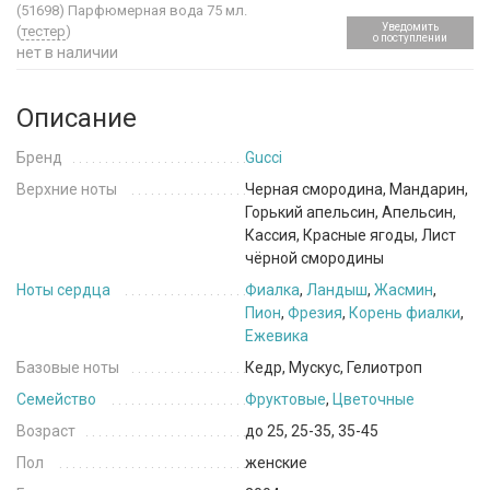
(51698)
Парфюмерная вода 75 мл.
Уведомить
(
тестер
)
о поступлении
нет в наличии
Описание
Бренд
Gucci
Верхние ноты
Черная смородина, Мандарин,
Горький апельсин, Апельсин,
Кассия, Красные ягоды, Лист
чёрной смородины
Ноты сердца
Фиалка
,
Ландыш
,
Жасмин
,
Пион
,
Фрезия
,
Корень фиалки
,
Ежевика
Базовые ноты
Кедр, Мускус, Гелиотроп
Семейство
Фруктовые
,
Цветочные
Возраст
до 25, 25-35, 35-45
Пол
женские