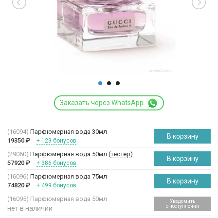
Заказать через WhatsApp
(16094)
Парфюмерная вода 30мл
В корзину
19350
₽
+ 129 бонусов
(29060)
Парфюмерная вода 50мл (
тестер
)
В корзину
57920
₽
+ 386 бонусов
(16096)
Парфюмерная вода 75мл
В корзину
74820
₽
+ 499 бонусов
(16095)
Парфюмерная вода 50мл
Уведомить
о поступлении
нет в наличии