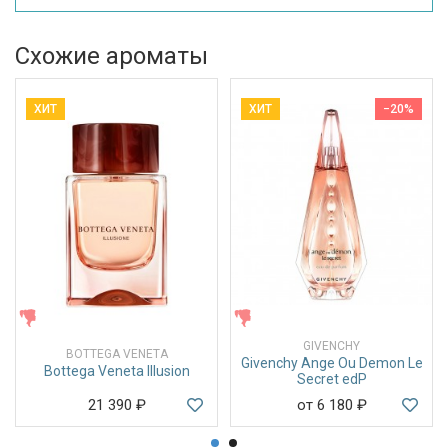
Схожие ароматы
ХИТ
ХИТ
−20%
ЖЕНСКИЕ
ЖЕНСКИЕ
GIVENCHY
BOTTEGA VENETA
Givenchy Ange Ou Demon Le
Bottega Veneta Illusion
Secret edP
21 390
₽
от 6 180
₽