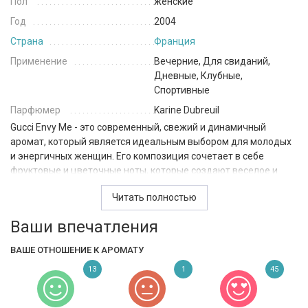
Пол
женские
Год
2004
Страна
Франция
Применение
Вечерние, Для свиданий,
Дневные, Клубные,
Спортивные
Парфюмер
Karine Dubreuil
Gucci Envy Me - это современный, свежий и динамичный
аромат, который является идеальным выбором для молодых
и энергичных женщин. Его композиция сочетает в себе
фруктовые и цветочные ноты, которые создают веселое и
притягательное настроение.
Читать полностью
Верхние ноты заполняют пространство свежестью и
Ваши впечатления
легкостью благодаря сочетанию ананаса, жасмина, манго,
персика и розового перца. Средние ноты раскрываются на
ВАШЕ ОТНОШЕНИЕ К АРОМАТУ
поддержке чая, граната, ли́чи и розы, которые добавляют
нежности и элегантности аромату. Наконец, базовые ноты из
13
1
45
бобов тонка, мускуса, сандалового дерева, табака и тикового
дерева создают окончательный штрих, который придает