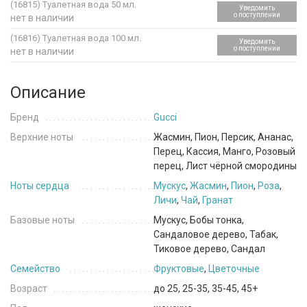
(16815)
Туалетная вода 50 мл.
Уведомить
о поступлении
нет в наличии
(16816)
Туалетная вода 100 мл.
Уведомить
о поступлении
нет в наличии
Описание
Бренд
Gucci
Верхние ноты
Жасмин, Пион, Персик, Ананас,
Перец, Кассия, Манго, Розовый
перец, Лист чёрной смородины
Ноты сердца
Мускус
,
Жасмин
,
Пион
,
Роза
,
Личи
,
Чай
,
Гранат
Базовые ноты
Мускус, Бобы тонка,
Сандаловое дерево, Табак,
Тиковое дерево, Сандал
Семейство
Фруктовые
,
Цветочные
Возраст
до 25, 25-35, 35-45, 45+