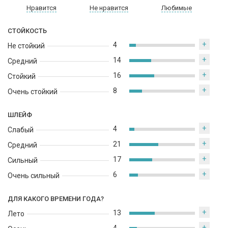
аромату чувственность и привлекательность.
Нравится
Не нравится
Любимые
Gucci Envy Me подходит для любого времени суток и подходит
СТОЙКОСТЬ
для любой ситуации. Это идеальный выбор для дневных
прогулок, офисных встреч, танцев в клубах и романтических
+
4
Не стойкий
свиданий. Карина Дубрей, создатель этого парфюма,
+
14
Средний
описывает его как "интересное и динамичное сочетание нот,
+
которое подчеркивает индивидуальность и уникальность
16
Стойкий
каждой женщины".
+
8
Очень стойкий
ШЛЕЙФ
+
4
Слабый
+
21
Средний
+
17
Сильный
+
6
Очень сильный
ДЛЯ КАКОГО ВРЕМЕНИ ГОДА?
+
13
Лето
+