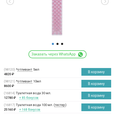
Заказать через WhatsApp
(98120)
*
отливант
5мл
В корзину
4820
₽
(98121)
*
отливант
10мл
В корзину
8600
₽
(16814)
Туалетная вода 30 мл.
В корзину
12780
₽
+ 85 бонусов
(16817)
Туалетная вода 100 мл. (
тестер
)
В корзину
25160
₽
+ 168 бонусов