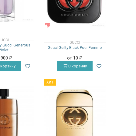
ЖЕНСКИЕ
GUCCI
GUCCI
by Gucci Generous
Gucci Guilty Black Pour Femme
Violet
 900
₽
от 10
₽
 корзину
В корзину
ХИТ