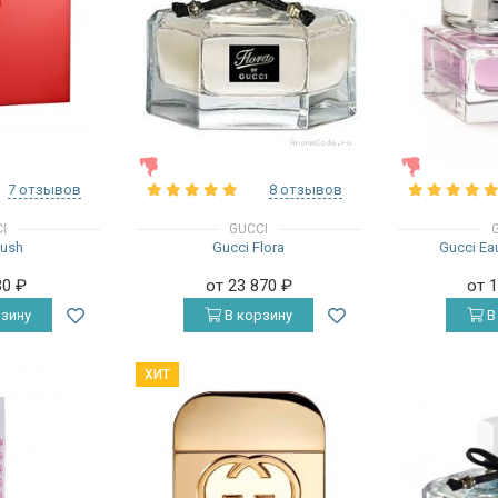
ЖЕНСКИЕ
ЖЕНСКИЕ
7 отзывов
8 отзывов
I
GUCCI
Rush
Gucci Flora
Gucci Eau
30
₽
от 23 870
₽
от 
зину
В корзину
В
ХИТ