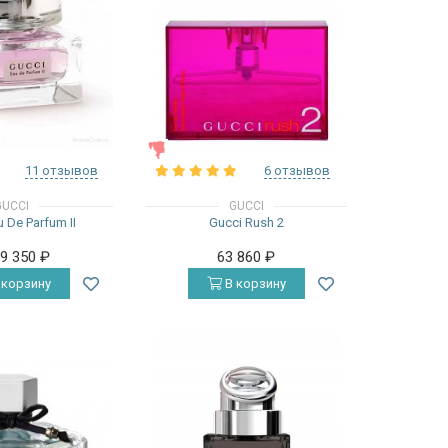
ЖЕНСКИЕ
11 отзывов
6 отзывов
GUCCI
GUCCI
 De Parfum II
Gucci Rush 2
19 350
₽
63 860
₽
 корзину
В корзину