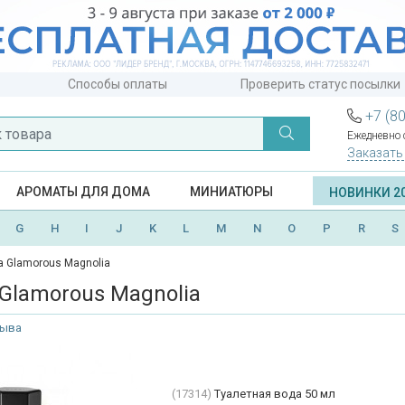
Способы оплаты
Проверить статус посылки
+7 (8
Ежедневно с
Заказать
АРОМАТЫ ДЛЯ ДОМА
МИНИАТЮРЫ
НОВИНКИ 2
G
H
I
J
K
L
M
N
O
P
R
S
ra Glamorous Magnolia
a Glamorous Magnolia
зыва
(17314)
Туалетная вода 50 мл