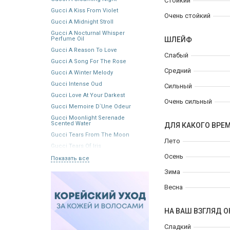
Стойкий
Gucci A Kiss From Violet
Очень стойкий
Gucci A Midnight Stroll
Gucci A Nocturnal Whisper
Perfume Oil
ШЛЕЙФ
Gucci A Reason To Love
Слабый
Gucci A Song For The Rose
Средний
Gucci A Winter Melody
Gucci Intense Oud
Сильный
Gucci Love At Your Darkest
Очень сильный
Gucci Memoire D`Une Odeur
Gucci Moonlight Serenade
Scented Water
ДЛЯ КАКОГО ВРЕ
Gucci Tears From The Moon
Лето
Gucci Tears Of Iris
Осень
Показать все
Зима
Весна
НА ВАШ ВЗГЛЯД О
Сладкий