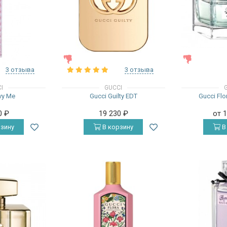
ЖЕНСКИЕ
ЖЕНСКИЕ
3 отзыва
3 отзыва
I
GUCCI
vy Me
Gucci Guilty EDT
Gucci Flo
0
₽
19 230
₽
от 
зину
В корзину
В