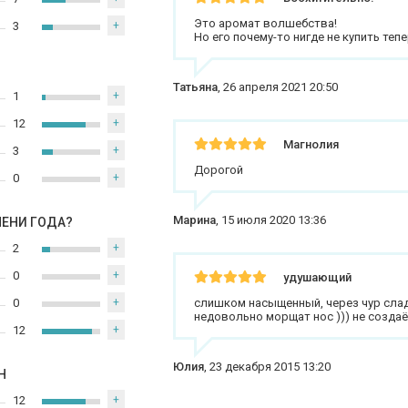
Это аромат волшебства!
3
+
Но его почему-то нигде не купить тепе
Татьяна
,
26 апреля 2021 20:50
1
+
12
+
Магнолия
3
+
Дорогой
0
+
Марина
,
15 июля 2020 13:36
МЕНИ ГОДА?
2
+
0
+
удушающий
0
+
слишком насыщенный, через чур слад
недовольно морщат нос ))) не созда
12
+
Юлия
,
23 декабря 2015 13:20
Н
12
+