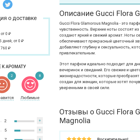
Описание Gucci Flora 
ия о доставке
Gucci Flora Glamorous Magnolia - это па
чувственность. Верхние ноты состоят из
,
от 0
₽
создают яркий и свежий аромат. Ноты с
 5 дней,
от 0
₽
обеспечивают прекрасный цветочный зву
добавляют глубину и сексуальность, ко
 760
₽
привлекательным.
Этот парфюм идеально подходит для дне
 К АРОМАТУ
вечеринок и свиданий. Его свежие и цв
жизнерадостности, которые преобразят в
2
8
создан для женщин, которые хотят почу
уверенными в своей силе.
равится
Любимые
Отзывы о Gucci Flora 
Magnolia
2
+
5
+
Восхитительно!
7
+