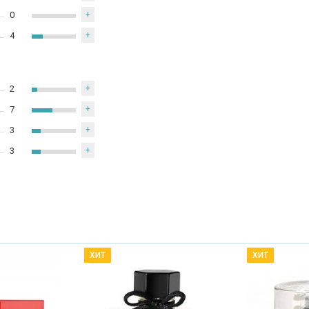
0
+
4
+
2
+
7
+
3
+
3
+
ХИТ
ХИТ