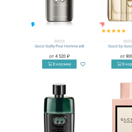
МУЖСКИЕ
ЖЕНСКИЕ
GUCCI
GUCC
Gucci Guilty Pour Homme edt
Gucci by Gucc
от 4 520
₽
от 80
В корзину
В кор