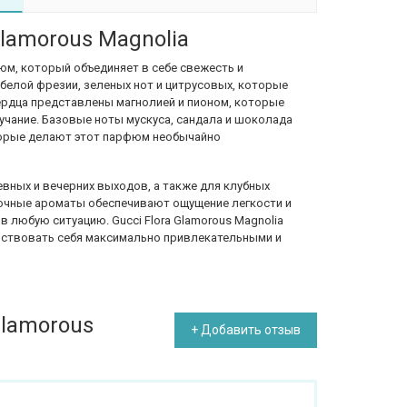
Glamorous Magnolia
рфюм, который объединяет в себе свежесть и
 белой фрезии, зеленых нот и цитрусовых, которые
ердца представлены магнолией и пионом, которые
чание. Базовые ноты мускуса, сандала и шоколада
торые делают этот парфюм необычайно
вных и вечерних выходов, а также для клубных
еточные ароматы обеспечивают ощущение легкости и
 любую ситуацию. Gucci Flora Glamorous Magnolia
вствовать себя максимально привлекательными и
Glamorous
+ Добавить отзыв