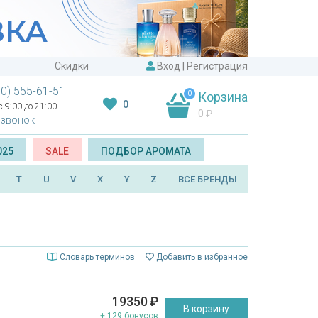
Скидки
Вход
|
Регистрация
00) 555-61-51
0
Корзина
0
 9:00 до 21:00
0
₽
 звонок
025
SALE
ПОДБОР АРОМАТА
T
U
V
X
Y
Z
ВСЕ БРЕНДЫ
Словарь терминов
Добавить в избранное
19350
₽
В корзину
+ 129 бонусов