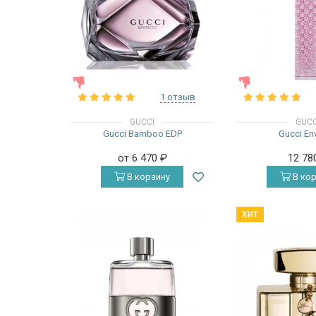
ЖЕНСКИЕ
ЖЕНСКИЕ
1 отзыв
GUCCI
GUCC
Gucci Bamboo EDP
Gucci En
от 6 470
₽
12 78
В корзину
В кор
ХИТ