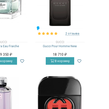
МУЖСКИЕ
2 отзыва
GUCCI
GUCCI
ra Eau Fraiche
Gucci Pour Homme New
19 350
₽
18 710
₽
 корзину
В корзину