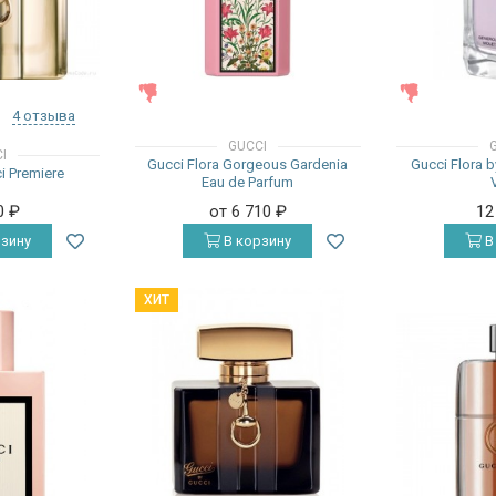
ЖЕНСКИЕ
ЖЕНСКИЕ
4 отзыва
GUCCI
I
Gucci Flora Gorgeous Gardenia
Gucci Flora 
i Premiere
Eau de Parfum
0
₽
от 6 710
₽
12
зину
В корзину
В
ХИТ