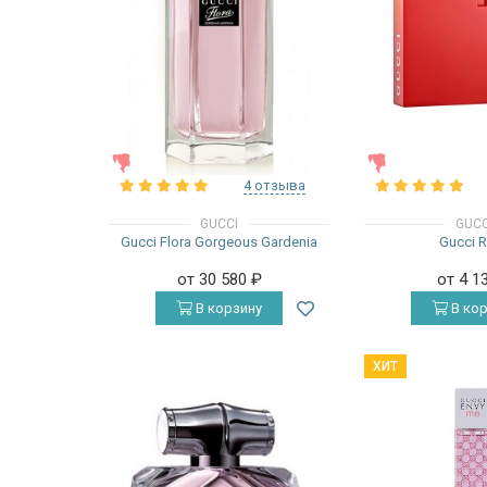
ЖЕНСКИЕ
ЖЕНСКИЕ
4 отзыва
GUCCI
GUCC
Gucci Flora Gorgeous Gardenia
Gucci 
от 30 580
₽
от 4 1
В корзину
В кор
ХИТ