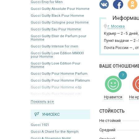
Gucci Envy for Men
Gucci Guilty Absolute Pour Homme
Gucci Guilty Black Pour Homme
Информац
Gucci Guilty Cologne pour Homme
г. Москва
Gucci Guilty Eau Pour Homme
Курьер
—
2 - 5 дней
Gucci Guilty Elixir de Parfum pour
Homme
Пункт выдачи
—
2 -
Gucci Guilty Intense for men
Почта России
—
,
от
Gucci Guilty Love Edition MMXXI
pour Homme
Gucci Guilty Love Edition Pour
ВАШЕ ОТНОШЕНИЕ
Homme
Gucci Guilty Pour Homme Parfum
7
Gucci Guilty Pour Homme Platinum
Gucci Guilty Pour Homme edp
Gucci Guilty Pour Homme edt
Нравится
Не н
Показать все
СТОЙКОСТЬ
УНИСЕКС
Не стойкий
Gucci 1921
Средний
Gucci A Chant for the Nymph
Gucci A Gloaming Night