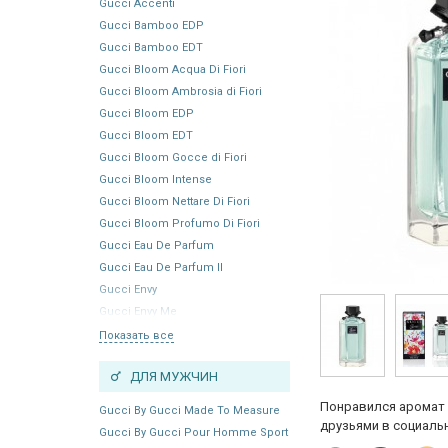
Gucci Accenti
Gucci Bamboo EDP
Gucci Bamboo EDT
Gucci Bloom Acqua Di Fiori
Gucci Bloom Ambrosia di Fiori
Gucci Bloom EDP
Gucci Bloom EDT
Gucci Bloom Gocce di Fiori
Gucci Bloom Intense
Gucci Bloom Nettare Di Fiori
Gucci Bloom Profumo Di Fiori
Gucci Eau De Parfum
Gucci Eau De Parfum II
Gucci Envy
Gucci Envy Me
Показать все
ДЛЯ МУЖЧИН
Понравился аромат 
Gucci By Gucci Made To Measure
друзьями в социальн
Gucci By Gucci Pour Homme Sport