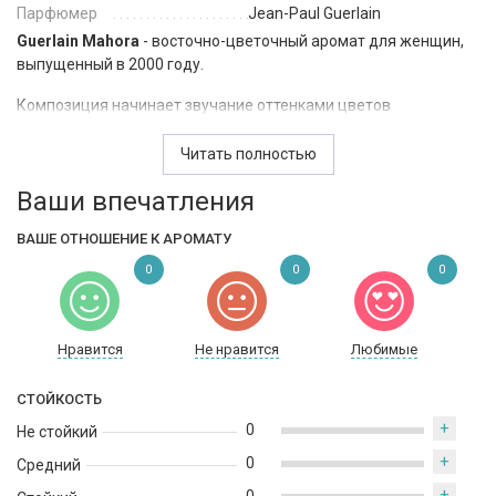
Парфюмер
Jean-Paul Guerlain
Guerlain Mahora
- восточно-цветочный аромат для женщин,
выпущенный в 2000 году.
Композиция начинает звучание оттенками цветов
миндального дерева в окружении свежих зеленых нот и
сладкого апельсина. В средних нотах парфюм наполняется
Читать полностью
божественным запахом прекрасного цветочного букета из
Ваши впечатления
туберозы, иланг-иланга, жасмина и нероли. Шлейф окутывает
мягкими древесными аккордами сандала и ветивера в
ВАШЕ ОТНОШЕНИЕ К АРОМАТУ
восточном облаке корицы.
0
0
0
Нравится
Не нравится
Любимые
СТОЙКОСТЬ
+
0
Не стойкий
+
0
Средний
+