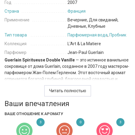
Год
2007
Страна
Франция
Применение
Вечерние, Для свиданий,
Дневные, Клубные
Тип товара
Парфюмерная вода
,
Пробник
Коллекция
L'Art & La Matiere
Парфюмер
Jean-Paul Guerlain
Guerlain Spiritueuse Double Vanille
— это истинное ванильное
сокровище от дома Guerlain, созданное в 2007 году мастером-
парфюмером Жан-Полем Герленом. Этот восточный аромат
отличается богатой глубиной, благородной сладостью и
особой утончённостью, делая его великолепным подарком
Читать полностью
для женщины с изысканным вкусом.
Ваши впечатления
Композиция открывается согревающими нотами: бергамот
придаёт лёгкую цитрусовую свежесть, которую сразу
ВАШЕ ОТНОШЕНИЕ К АРОМАТУ
обволакивают пряные акценты розового и чёрного перца, а
ладан добавляет загадочную дымку, придавая аромату
3
0
3
изначальную чувственность. Сердце раскрывается теплом и
цветочной элегантностью: кедр создаёт древесную основу,