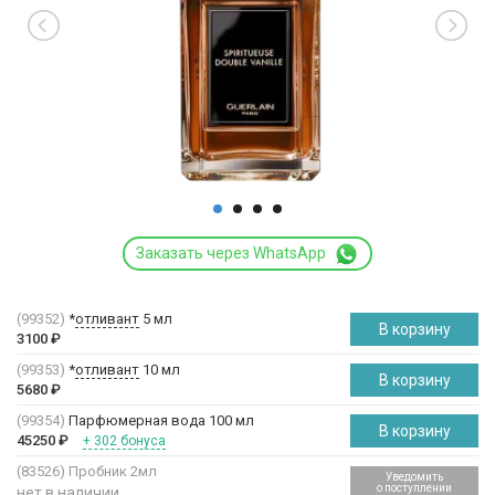
Заказать через WhatsApp
(99352)
*
отливант
5 мл
В корзину
3100
₽
(99353)
*
отливант
10 мл
В корзину
5680
₽
(99354)
Парфюмерная вода 100 мл
В корзину
45250
₽
+ 302 бонуса
(83526)
Пробник 2мл
Уведомить
о поступлении
нет в наличии