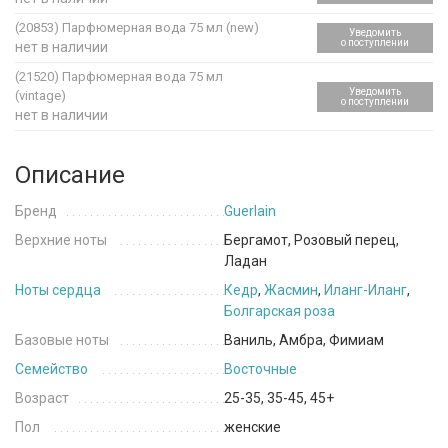
(20853)
Парфюмерная вода 75 мл (new)
Уведомить
о поступлении
нет в наличии
(21520)
Парфюмерная вода 75 мл
Уведомить
(vintage)
о поступлении
нет в наличии
Описание
Бренд
Guerlain
Верхние ноты
Бергамот, Розовый перец,
Ладан
Ноты сердца
Кедр
,
Жасмин
,
Иланг-Иланг
,
Болгарская роза
Базовые ноты
Ваниль, Амбра, Фимиам
Семейство
Восточные
Возраст
25-35, 35-45, 45+
Пол
женские